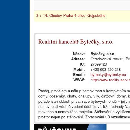
3 + 1/L Chodov Praha 4 ulice Křejpského
Realitní kancelář Bytečky, s.r.o.
Název:
Bytečky, s.r.o.
Adresa:
Otradovická 733/15, Pr
IČ:
27099423
Mobil:
+420 603 420 218
Email:
bytecky@bytecky.eu
WWW:
http://www.reality-servi
Prodej, pronájem a nákup nemovitosti s kompletním se
domy, pozemky, chaty, chalupy, vily, činžovní domy, k
poradenství oblasti privatizace bytových fondů – jejic
nemovitostí včetně vedení účetnictví, tržní odhady Va
movitého a nemovitého majetku. Stěhování a vyklízení
prostor nejen po stěhování. Zpracování 3D vizualizac