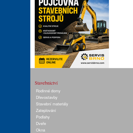
Stavebnictví
Rodinné domy
Dřevostavby
Stavební materiály
Zateplování
Podlahy
Dveře
Okna