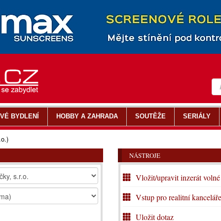
VÉ BYDLENÍ
HOBBY A ZAHRADA
SOUTĚŽE
SERIÁLY
.o.)
NÁSTROJE
Vložit/upravit inzerát volné
Vstup pro realitní kancelář
Uložit dotaz