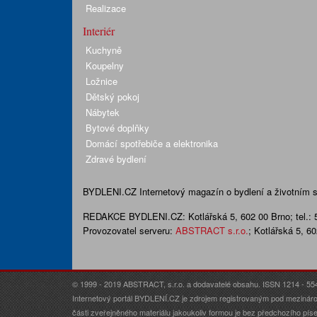
Realizace
Interiér
Kuchyně
Koupelny
Ložnice
Dětský pokoj
Nábytek
Bytové doplňky
Domácí spotřebiče a elektronika
Zdravé bydlení
BYDLENI.CZ
Internetový magazín o bydlení a životním sty
REDAKCE BYDLENI.CZ:
Kotlářská 5, 602 00 Brno;
tel.:
Provozovatel serveru:
ABSTRACT s.r.o.
; Kotlářská 5, 6
© 1999 - 2019 ABSTRACT, s.r.o. a dodavatelé obsahu. ISSN 1214 - 55
Internetový portál BYDLENÍ.CZ je zdrojem registrovaným pod mezináro
části zveřejněného materiálu jakoukoliv formou je bez předchozího p