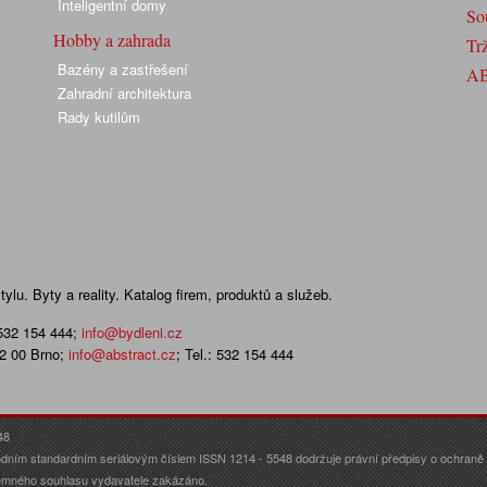
Inteligentní domy
So
Hobby a zahrada
Trž
Bazény a zastřešení
A
Zahradní architektura
Rady kutilům
lu. Byty a reality. Katalog firem, produktů a služeb.
 532 154 444
;
info@bydleni.cz
02 00 Brno;
info@abstract.cz
; Tel.: 532 154 444
48
dním standardním seriálovým číslem ISSN 1214 - 5548 dodržuje právní předpisy o ochraně o
ísemného souhlasu vydavatele zakázáno.