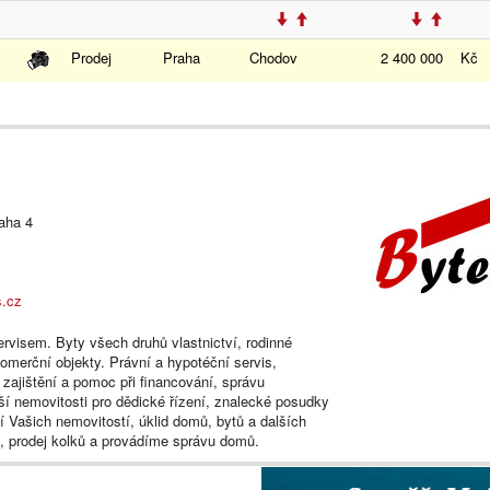
Prodej
Praha
Chodov
2 400 000
Kč
aha 4
s.cz
rvisem. Byty všech druhů vlastnictví, rodinné
omerční objekty. Právní a hypotéční servis,
h zajištění a pomoc při financování, správu
ší nemovitosti pro dědické řízení, znalecké posudky
 Vašich nemovitostí, úklid domů, bytů a dalších
e, prodej kolků a provádíme správu domů.