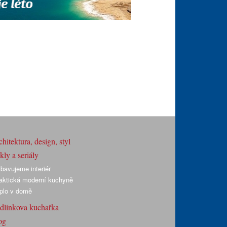
hitektura, design, styl
ly a seriály
bavujeme interiér
aktická moderní kuchyně
plo v domě
dlínkova kuchařka
og