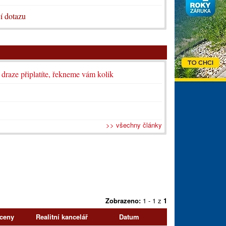
í dotazu
i draze připlatíte, řekneme vám kolik
>> všechny články
Zobrazeno:
1 - 1 z
1
 ceny
Realitní kancelář
Datum