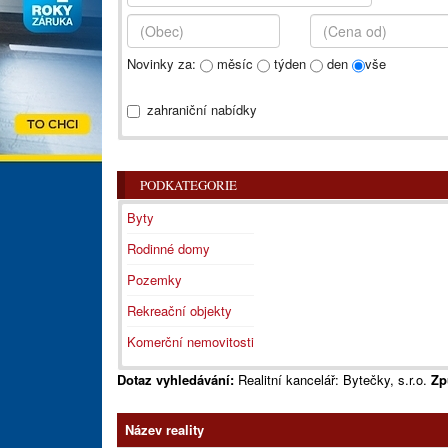
Novinky za:
měsíc
týden
den
vše
zahraniční nabídky
PODKATEGORIE
Byty
Rodinné domy
Pozemky
Rekreační objekty
Komerční nemovitosti
Dotaz vyhledávání:
Realitní kancelář: Bytečky, s.r.o.
Zp
Název reality