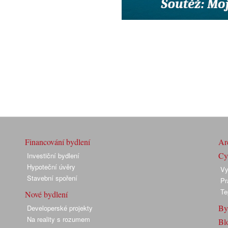
Financování bydlení
Arc
Cyk
Investiční bydlení
Hypoteční úvěry
Vy
Stavební spoření
Pr
Te
Nové bydlení
By
Developerské projekty
Na reality s rozumem
Bl