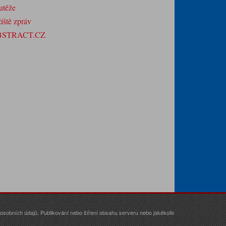
utěže
iště zpráv
BSTRACT.CZ
sobních údajů. Publikování nebo šíření obsahu serveru nebo jakékoliv