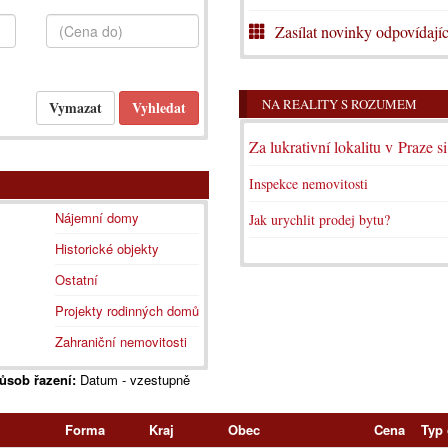
Zasílat novinky odpovídajíc
NA REALITY S ROZUMEM
Za lukrativní lokalitu v Praze s
Inspekce nemovitosti
Nájemní domy
Jak urychlit prodej bytu?
Historické objekty
Ostatní
Projekty rodinných domů
Zahraniční nemovitosti
ůsob řazení:
Datum - vzestupně
Forma
Kraj
Obec
Cena
Typ