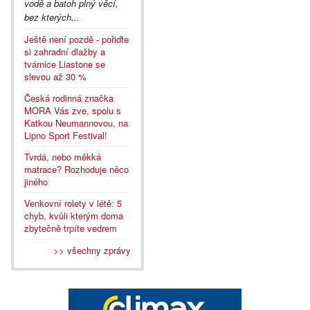
vodě a batoh plný věcí,
bez kterých...
Ještě není pozdě - pořiďte
si zahradní dlažby a
tvárnice Liastone se
slevou až 30 %
Česká rodinná značka
MORA Vás zve, spolu s
Katkou Neumannovou, na
Lipno Sport Festival!
Tvrdá, nebo měkká
matrace? Rozhoduje něco
jiného
Venkovní rolety v létě: 5
chyb, kvůli kterým doma
zbytečně trpíte vedrem
>> všechny zprávy