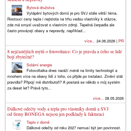
Bytová družstva
Vytápění bytových domů je pro SVJ stále větší téma.
Rostoucí ceny tepla i nejistota na trhu vedou vlastníky k otázce,
zda má smysl uvažovat o vlastním zdroji. Tepelná čerpadla ale
často provázejí obavy a nepravdy, například...
více...
24.06.2026 |
PR
8 nejčastějších mýtů o fotovoltaice: Co je pravda a čeho se lidé
bojí zbytečně?
Solární energie
Fotovoltaika dnes naráží méně na limity technologií a
mnohem více na obavy lidí z toho, co přijde po instalaci. Změní stát
pravidla? Připojí mě distributoři? A postará se někdo o můj systém
za deset let? Právě tyto...
více...
28.05.2026
Dálkové odečty vody a tepla pro vlastníky domů a SVJ
od firmy BONEGA nejsou jen podklady k fakturaci
Teplo v domě
Dálkové odečty od roku 2027 nemusí být jen povinnost.