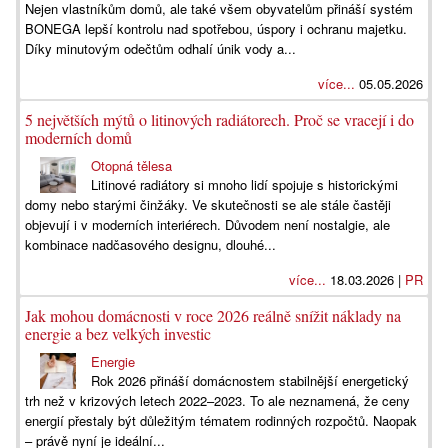
Nejen vlastníkům domů, ale také všem obyvatelům přináší systém
BONEGA lepší kontrolu nad spotřebou, úspory i ochranu majetku.
Díky minutovým odečtům odhalí únik vody a...
více...
05.05.2026
5 největších mýtů o litinových radiátorech. Proč se vracejí i do
moderních domů
Otopná tělesa
Litinové radiátory si mnoho lidí spojuje s historickými
domy nebo starými činžáky. Ve skutečnosti se ale stále častěji
objevují i v moderních interiérech. Důvodem není nostalgie, ale
kombinace nadčasového designu, dlouhé...
více...
18.03.2026 |
PR
Jak mohou domácnosti v roce 2026 reálně snížit náklady na
energie a bez velkých investic
Energie
Rok 2026 přináší domácnostem stabilnější energetický
trh než v krizových letech 2022–2023. To ale neznamená, že ceny
energií přestaly být důležitým tématem rodinných rozpočtů. Naopak
– právě nyní je ideální...