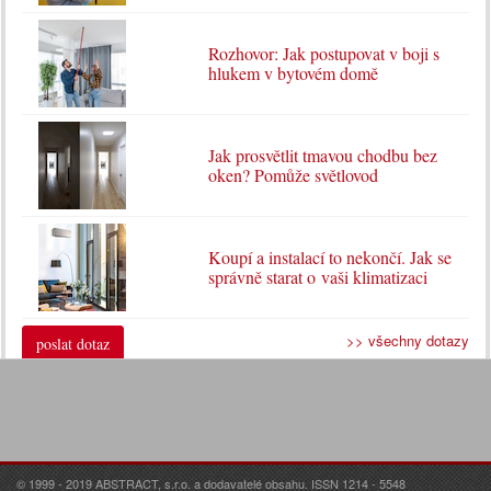
Rozhovor: Jak postupovat v boji s
hlukem v bytovém domě
Jak prosvětlit tmavou chodbu bez
oken? Pomůže světlovod
Koupí a instalací to nekončí. Jak se
správně starat o vaši klimatizaci
>> všechny dotazy
poslat dotaz
© 1999 - 2019 ABSTRACT, s.r.o. a dodavatelé obsahu. ISSN 1214 - 5548