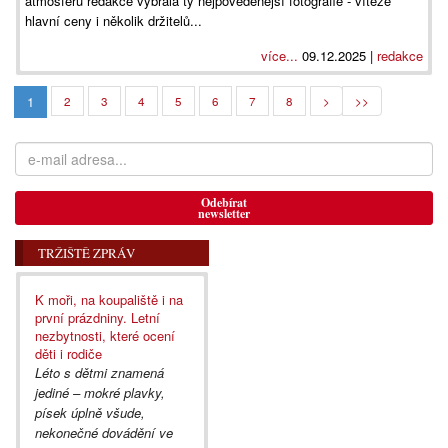
atmosféru redakce vybrala ty nejpovedenější fotografie - vítěze
hlavní ceny i několik držitelů...
více...
09.12.2025 |
redakce
1
2
3
4
5
6
7
8
>
>>
Odebírat
newsletter
TRŽIŠTĚ ZPRÁV
K moři, na koupaliště i na
první prázdniny. Letní
nezbytnosti, které ocení
děti i rodiče
Léto s dětmi znamená
jediné – mokré plavky,
písek úplně všude,
nekonečné dovádění ve