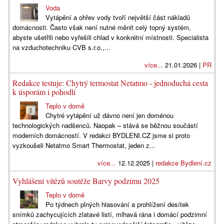
Voda
Vytápění a ohřev vody tvoří největší část nákladů
domácnosti. Často však není nutné měnit celý topný systém,
abyste ušetřili nebo vyřešili chlad v konkrétní místnosti. Specialista
na vzduchotechniku CVB s.r.o.,...
více...
21.01.2026 |
PR
Redakce testuje: Chytrý termostat Netatmo - jednoduchá cesta
k úsporám i pohodlí
Teplo v domě
Chytré vytápění už dávno není jen doménou
technologických nadšenců. Naopak – stává se běžnou součástí
moderních domácností. V redakci BYDLENI.CZ jsme si proto
vyzkoušeli Netatmo Smart Thermostat, jeden z...
více...
12.12.2025 |
redakce Bydlení.cz
Vyhlášení vítězů soutěže Barvy podzimu 2025
Teplo v domě
Po týdnech plných hlasování a prohlížení desítek
snímků zachycujících zlatavé listí, mlhavá rána i domácí podzimní