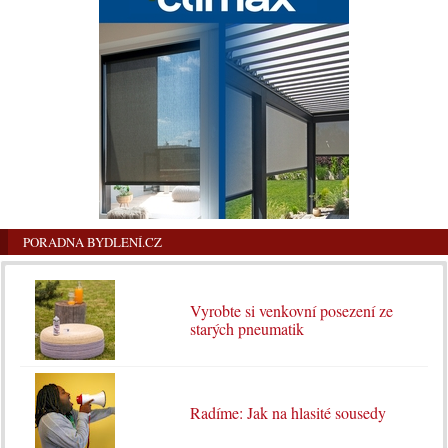
PORADNA BYDLENÍ.CZ
Vyrobte si venkovní posezení ze
starých pneumatik
Radíme: Jak na hlasité sousedy