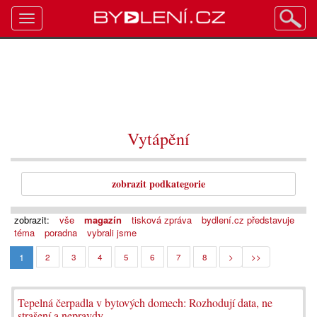
Toggle
navigation
Vytápění
zobrazit podkategorie
zobrazit:
vše
magazín
tisková zpráva
bydlení.cz představuje
téma
poradna
vybrali jsme
1
2
3
4
5
6
7
8
>
>>
Tepelná čerpadla v bytových domech: Rozhodují data, ne
strašení a nepravdy