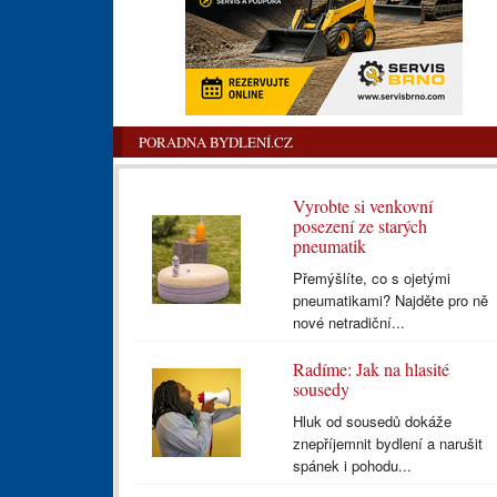
PORADNA BYDLENÍ.CZ
Vyrobte si venkovní
posezení ze starých
pneumatik
Přemýšlíte, co s ojetými
pneumatikami? Najděte pro ně
nové netradiční...
Radíme: Jak na hlasité
sousedy
Hluk od sousedů dokáže
znepříjemnit bydlení a narušit
spánek i pohodu...