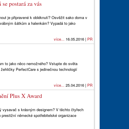
á se postará za vás
out je připravené k obléknutí? Osvěžit sako doma v
hedvábným šátkům a halenkám? Vypadá to jako
více...
16.05.2016 |
PR
vám to jako něco nemožného? Vstupte do světa
žehličky PerfectCare s jedinečnou technologií
více...
25.04.2016 |
PR
nění Plus X Award
tivý vysavač s krásným designem? V těchto čtyřech
ou prestižní německé spotřebitelské organizace