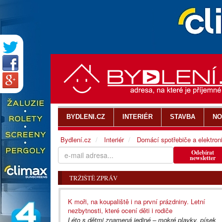
BYDLENI.CZ
INTERIÉR
STAVBA
NO
Bydlení.cz
Interiér
Domácí spotřebiče a elektron
Odebírat
newsletter
TRŽIŠTĚ ZPRÁV
K moři, na koupaliště i na první prázdniny. Letní
nezbytnosti, které ocení děti i rodiče
Léto s dětmi znamená jediné – mokré plavky, písek