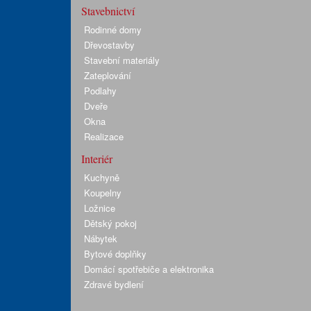
Stavebnictví
Rodinné domy
Dřevostavby
Stavební materiály
Zateplování
Podlahy
Dveře
Okna
Realizace
Interiér
Kuchyně
Koupelny
Ložnice
Dětský pokoj
Nábytek
Bytové doplňky
Domácí spotřebiče a elektronika
Zdravé bydlení