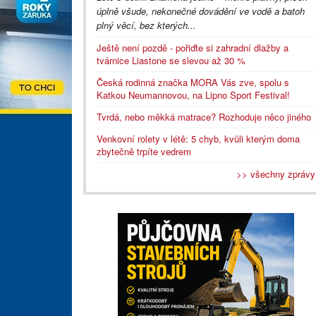
úplně všude, nekonečné dovádění ve vodě a batoh
plný věcí, bez kterých...
Ještě není pozdě - pořiďte si zahradní dlažby a
tvárnice Liastone se slevou až 30 %
Česká rodinná značka MORA Vás zve, spolu s
Katkou Neumannovou, na Lipno Sport Festival!
Tvrdá, nebo měkká matrace? Rozhoduje něco jiného
Venkovní rolety v létě: 5 chyb, kvůli kterým doma
zbytečně trpíte vedrem
>> všechny zprávy