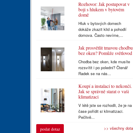
Rozhovor: Jak postupovat v
boji s hlukem v bytovém
domě
Hluk v bytových domech
dokáže zkazit klid a pohodlí
domova. Často nevíme,...
Jak prosvětlit tmavou chodbu
bez oken? Pomůže světlovod
Chodba bez oken, kde musíte
rozsvítit i po poledni? Čtenář
Radek se na nás...
Koupí a instalací to nekončí.
Jak se správně starat o vaši
klimatizaci
V létě jste se rozhodli, že je na
čase pořídit si klimatizaci.
Pečlivě...
>> všechny dot
poslat dotaz