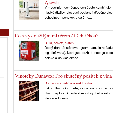
Vysavače
V moderních domácnostech často kombinujeme 
hladké dlažby, plovoucí podlahy i dřevěné pl
pohodlných pohovek a dalšího...
Co s vysloužilým mixérem či žehličkou?
Úklid, odvoz, čištění
Dobrý den, při stěhování jsem narazila na řadu
digitální váha), které jsou rozbité, nebo je 
daleko a do klasického...
Vinotéky Dunavox: Pro skutečný požitek z vína
Domácí spotřebiče a elektronika
Jako milovníci vín víte, že nezáleží pouze na
okolní teplotě. Abyste si mohli vychutnávat vín
vinotéce Dunavox.