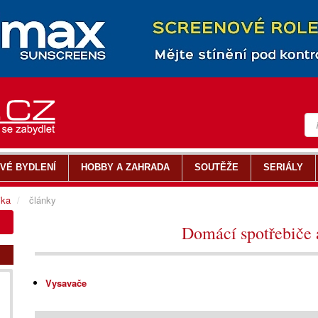
VÉ BYDLENÍ
HOBBY A ZAHRADA
SOUTĚŽE
SERIÁLY
ika
články
Domácí spotřebiče 
Vysavače