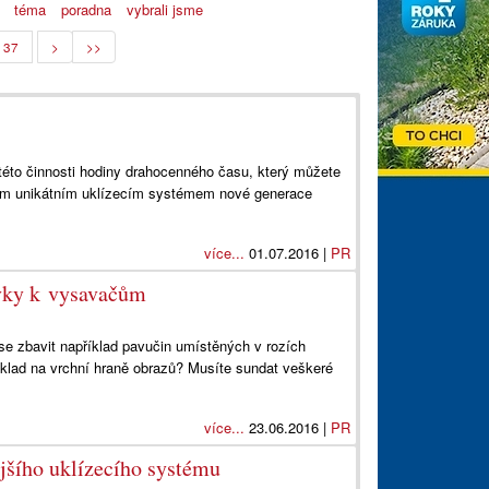
téma
poradna
vybrali jsme
37
>
>>
této činnosti hodiny drahocenného času, který můžete
vým unikátním uklízecím systémem nové generace
více...
01.07.2016 |
PR
ávky k vysavačům
 se zbavit například pavučin umístěných v rozích
íklad na vrchní hraně obrazů? Musíte sundat veškeré
více...
23.06.2016 |
PR
jšího uklízecího systému