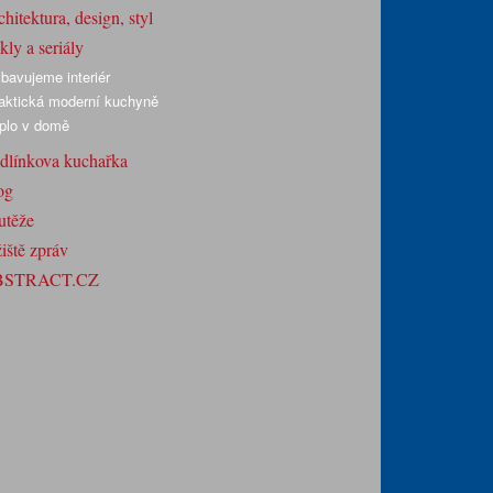
hitektura, design, styl
ly a seriály
bavujeme interiér
aktická moderní kuchyně
plo v domě
dlínkova kuchařka
og
utěže
iště zpráv
BSTRACT.CZ