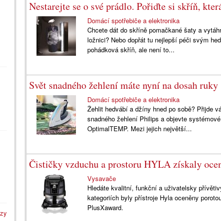
Nestarejte se o své prádlo. Pořiďte si skříň, kter
Domácí spotřebiče a elektronika
Chcete dát do skříně pomačkané šaty a vytáhn
ložnici? Nebo dopřát tu nejlepší péči svým 
pohádková skříň, ale není to...
Svět snadného žehlení máte nyní na dosah ruky
Domácí spotřebiče a elektronika
Žehlit hedvábí a džíny hned po sobě? Přijde 
snadného žehlení Philips a objevte systémové 
OptimalTEMP. Mezi jejich největší...
Čističky vzduchu a prostoru HYLA získaly oce
Vysavače
Hledáte kvalitní, funkční a uživatelsky přívě
kategoriích byly přístroje Hyla oceněny porot
PlusXaward.
azy