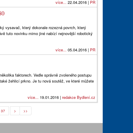
více...
22.04.2016 |
PR
80
ický vysavač, který dokonale rozezná povrch, který
vě tuto novinku mimo jiné nabízí nejnovější robotický
více...
05.04.2016 |
PR
 několika faktorech. Vedle správně zvoleného postupu
 také žehlicí prkno. Je tu nová soutěž, ve které můžete
více...
19.01.2016 |
redakce Bydlení.cz
37
>
>>