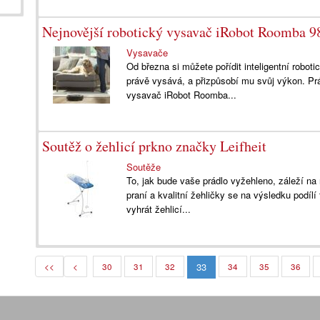
Nejnovější robotický vysavač iRobot Roomba 9
Vysavače
Od března si můžete pořídit inteligentní robot
právě vysává, a přizpůsobí mu svůj výkon. Prá
vysavač iRobot Roomba...
Soutěž o žehlicí prkno značky Leifheit
Soutěže
To, jak bude vaše prádlo vyžehleno, záleží na
praní a kvalitní žehličky se na výsledku podílí
vyhrát žehlicí...
33
<<
<
30
31
32
34
35
36