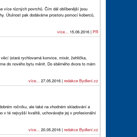
více různých povrchů. Čím dál oblíbenější jsou
ochy. Útulnost pak dodáváme prostoru pomocí koberců,
více...
15.06.2016 |
PR
 věcí (stará rychlovarná konvice, mixér, žehlička,
budeme do nového bytu měnit. Do sběrného dvora to mám
více...
27.05.2016 |
redakce Bydlení.cz
 dobrém ročníku, ale také na vhodném skladování a
o v té nejvyšší kvalitě, uchovávejte jej v profesionální
více...
20.05.2016 |
redakce Bydlení.cz