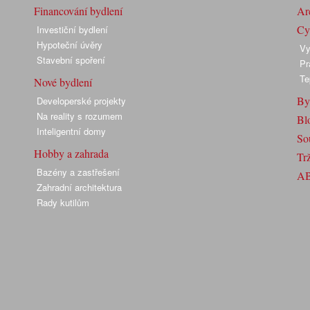
Financování bydlení
Arc
Cyk
Investiční bydlení
Hypoteční úvěry
Vy
Stavební spoření
Pr
Te
Nové bydlení
By
Developerské projekty
Na reality s rozumem
Bl
Inteligentní domy
So
Hobby a zahrada
Trž
Bazény a zastřešení
A
Zahradní architektura
Rady kutilům