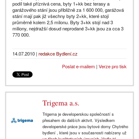
podíl také příznivá cena, byty 1+kk bez terasy a
garážového stání jsou přibližně za 1 600 000, garážová
stání mají pak již všechny byty 2+kk, které stojí
průměrně kolem 2,5 milonu. Byty 3+kk stojí nad 3
miliony, nejdražší dosud neprodané 3+kk jsou za cca 3
770 000.
14.07.2010
|
redakce Bydlení.cz
Poslat e-mailem
|
Verze pro tisk
Trigema a.s.
Trigema je developerskou společností s
přesahem do dalších aktivit. Výsledkem
developerské práce jsou bytové domy Chytrého
bydlení , které jsou v současnosti nabízeny už
ve třech kvalitativních úrovních. Vedle té