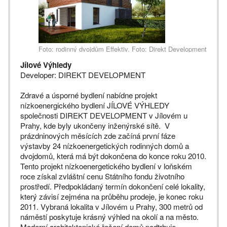
Foto: rodinný dvojdům Effektiv. Foto: Direkt Development
Jílové Výhledy
Developer: DIREKT DEVELOPMENT
Zdravé a úsporné bydlení nabídne projekt
nízkoenergického bydlení JÍLOVÉ VÝHLEDY
společnosti DIREKT DEVELOPMENT v Jílovém u
Prahy, kde byly ukončeny inženýrské sítě. V
prázdninových měsících zde začíná první fáze
výstavby 24 nízkoenergetických rodinných domů a
dvojdomů, která má být dokončena do konce roku 2010.
Tento projekt nízkoenergetického bydlení v loňském
roce získal zvláštní cenu Státního fondu životního
prostředí. Předpokládaný termín dokončení celé lokality,
který závisí zejména na průběhu prodeje, je konec roku
2011. Vybraná lokalita v Jílovém u Prahy, 300 metrů od
náměstí poskytuje krásný výhled na okolí a na město.
Moderní architektonické řešení domů podtrhuje