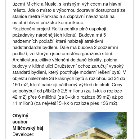
území Michle a Nusle, s krásným výhledem na hlavní
město. Jde o místo s výbornou dopravní dostupností ze
stanice metra Pankrác a s dopravní návazností na
ostatní hlavní pražské komunikace.
Rezidenční projekt Reitknechtka plně uspokojí
požadavky náročnějších klientů. Budova má 5
nadzemních podlaží, které nabízejí atraktivní
nadstandardní bydlení. Dále má budova 2 podzemní
podlaží, ve kterých jsou umístěna garážová stání.
Architektura, citlivé včlenění do dané lokality, poloha
budovy v klidné ulici Družstevní ochoz zaručují vysoký
standard bydlení, který podtrhuje moderní řešení bytů. V
objektu naleznete 26 krásných bytů s rozlohou od 34 do
150 m2, které nabízejí nádherný výhled do okolí. Ceny
se pohybují od přibližně 2,5 milionu (za 1+kk o rozloze
42 m2) přes 6 miliónů (za 3+kk o rozloze 89 m2) až po
11 milionů (za největší 5+kk o rozloze přes 136 m2).
Obytný
soubor
Milíčovský háj
Developer: