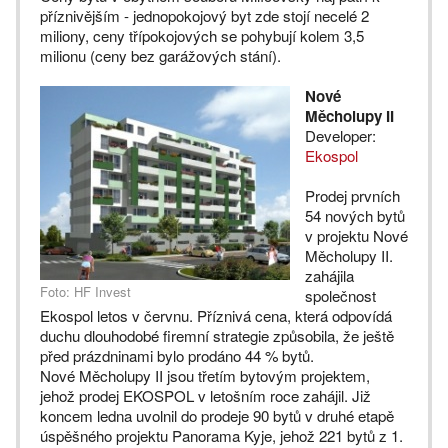
příznivějším - jednopokojový byt zde stojí necelé 2
miliony, ceny třípokojových se pohybují kolem 3,5
milionu (ceny bez garážových stání).
Nové
Měcholupy II
Developer:
Ekospol
Prodej prvních
54 nových bytů
v projektu Nové
Měcholupy II.
zahájila
Foto: HF Invest
společnost
Ekospol letos v červnu. Příznivá cena, která odpovídá
duchu dlouhodobé firemní strategie způsobila, že ještě
před prázdninami bylo prodáno 44 % bytů.
Nové Měcholupy II jsou třetím bytovým projektem,
jehož prodej EKOSPOL v letošním roce zahájil. Již
koncem ledna uvolnil do prodeje 90 bytů v druhé etapě
úspěšného projektu Panorama Kyje, jehož 221 bytů z 1.