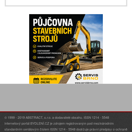
© 1999 - 2019 ABSTRACT, s.r.o. a dodavatelé obsahu. ISSN 1214 - 5548
Internetový portál BYDLENÍ.CZ je zdrojem registrovaným pod mezinárodním
standardním seriálovým číslem ISSN 1214 - 5548 dodržuje právní předpisy o ochraně