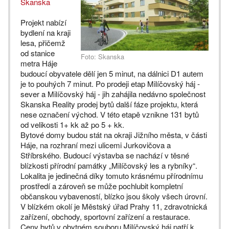
Skanska
Projekt nabízí
bydlení na kraji
lesa, přičemž
od stanice
Foto: Skanska
metra Háje
budoucí obyvatele dělí jen 5 minut, na dálnici D1 autem
je to pouhých 7 minut. Po prodeji etap Milíčovský háj -
sever a Milíčovský háj - jih zahájila nedávno společnost
Skanska Reality prodej bytů další fáze projektu, která
nese označení východ. V této etapě vznikne 131 bytů
od velikosti 1+ kk až po 5 + kk.
Bytové domy budou stát na okraji Jižního města, v části
Háje, na rozhraní mezi ulicemi Jurkovičova a
Stříbrského. Budoucí výstavba se nachází v těsné
blízkosti přírodní památky „Milíčovský les a rybníky“.
Lokalita je jedinečná díky tomuto krásnému přírodnímu
prostředí a zároveň se může pochlubit kompletní
občanskou vybaveností, blízko jsou školy všech úrovní.
V blízkém okolí je Městský úřad Prahy 11, zdravotnická
zařízení, obchody, sportovní zařízení a restaurace.
Ceny bytů v obytném souboru Milíčovský háj patří k