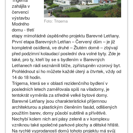
zahájila v
červenci
výstavbu
Foto: Trigema
Modrého
domu - třetí
etapy mimořádně úspěšného projektu Barevné Letňany.
První etapa Barevných Letňan – Červený dům – je již
kompletně osídlená, ve druhé – Žlutém domě – zbývají
před podzimní kolaudací poslední dva volné byty. Zde je
také, pro ty, kteří by se s bydlením v Barevných
Letňanech rádi seznámili blíže, zpřístupněn vzorový byt.
Prohlédnout si ho můžete každé úterý a čtvrtek, vždy od
14 do 18 hodin.
Trigema, která se v oblasti rezidenčního bydlení v
posledních letech zaměřovala spíš na viladomy, je
tentokrát vyměnila za středně velké bytové domy.
Barevné Letňany jsou charakteristické příjemnou
architekturou a plastickým členěním fasád, odlišených
použitím barev, domy působí subtilně a přívětivě.
Nechybí kolem nich ani pásy zeleně a v komplexu
vzniknou také společné parkové plochy a dětské hřiště.
Na rychlé vyprodanosti domů tohoto projektu má svůj