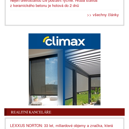
Nejen dřevostavbu lze postavit rychle. Hrubá stavba
z keramického betonu je hotová do 2 dnů
>> všechny články
REALITNÍ KANCELÁŘE
LEXXUS NORTON: 33 let, miliardové objemy a značka, která