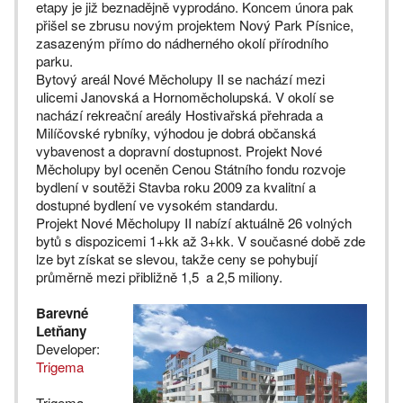
etapy je již beznadějně vyprodáno. Koncem února pak
přišel se zbrusu novým projektem Nový Park Písnice,
zasazeným přímo do nádherného okolí přírodního
parku.
Bytový areál Nové Měcholupy II se nachází mezi
ulicemi Janovská a Hornoměcholupská. V okolí se
nachází rekreační areály Hostivařská přehrada a
Milíčovské rybníky, výhodou je dobrá občanská
vybavenost a dopravní dostupnost. Projekt Nové
Měcholupy byl oceněn Cenou Státního fondu rozvoje
bydlení v soutěži Stavba roku 2009 za kvalitní a
dostupné bydlení ve vysokém standardu.
Projekt Nové Měcholupy II nabízí aktuálně 26 volných
bytů s dispozicemi 1+kk až 3+kk. V současné době zde
lze byt získat se slevou, takže ceny se pohybují
průměrně mezi přibližně 1,5 a 2,5 miliony.
Barevné
Letňany
Developer:
Trigema
Trigema