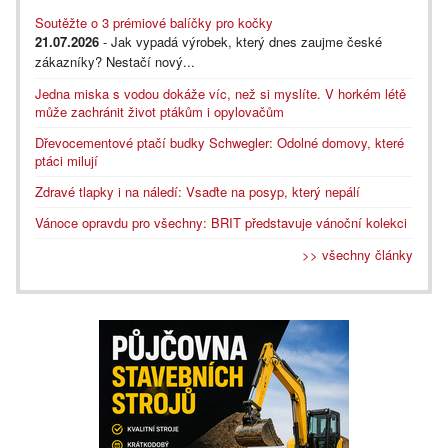
Soutěžte o 3 prémiové balíčky pro kočky
21.07.2026
- Jak vypadá výrobek, který dnes zaujme české
zákazníky? Nestačí nový...
Jedna miska s vodou dokáže víc, než si myslíte. V horkém létě
může zachránit život ptákům i opylovačům
Dřevocementové ptačí budky Schwegler: Odolné domovy, které
ptáci milují
Zdravé tlapky i na náledí: Vsaďte na posyp, který nepálí
Vánoce opravdu pro všechny: BRIT představuje vánoční kolekci
>> všechny články