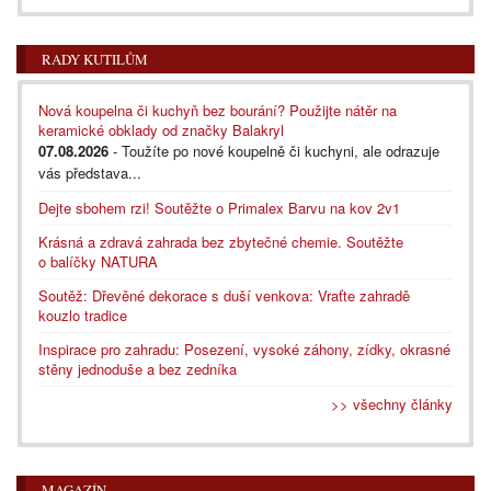
RADY KUTILŮM
Nová koupelna či kuchyň bez bourání? Použijte nátěr na
keramické obklady od značky Balakryl
07.08.2026
- Toužíte po nové koupelně či kuchyni, ale odrazuje
vás představa...
Dejte sbohem rzi! Soutěžte o Primalex Barvu na kov 2v1
Krásná a zdravá zahrada bez zbytečné chemie. Soutěžte
o balíčky NATURA
Soutěž: Dřevěné dekorace s duší venkova: Vraťte zahradě
kouzlo tradice
Inspirace pro zahradu: Posezení, vysoké záhony, zídky, okrasné
stěny jednoduše a bez zedníka
>> všechny články
MAGAZÍN