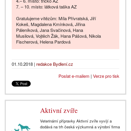
4.– 6. místo: tričko AZ
7. – 10. místo: látková taška AZ
Gratulujeme vítězům: Míla Přívratská, Jiří
Kokeš, Magdalena Kmínková, Jiřina
Páleníková, Jana Svačinová, Hana
Musilová, Vojtěch Žák, Hana Pášová, Nikola
Fischerová, Helena Pardová
01.10.2018
|
redakce Bydlení.cz
Poslat e-mailem
|
Verze pro tisk
Aktivní zvíře
Veterinární přípravky Aktivní zvíře vyvíjí a
dodává na trh česká výzkumná a výrobní firma