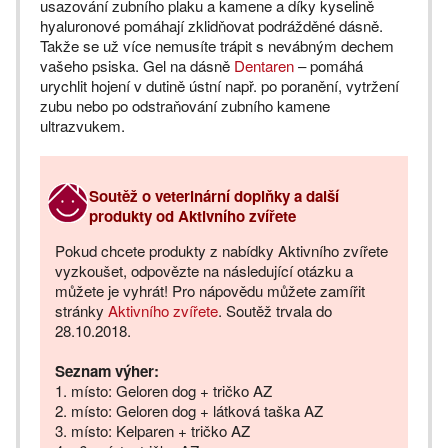
usazování zubního plaku a kamene a díky kyselině
hyaluronové pomáhají zklidňovat podrážděné dásně.
Takže se už více nemusíte trápit s nevábným dechem
vašeho psiska. Gel na dásně
Dentaren
– pomáhá
urychlit hojení v dutině ústní např. po poranění, vytržení
zubu nebo po odstraňování zubního kamene
ultrazvukem.
Soutěž o veterinární doplňky a další
produkty od Aktivního zvířete
Pokud chcete produkty z nabídky Aktivního zvířete
vyzkoušet, odpovězte na následující otázku a
můžete je vyhrát! Pro nápovědu můžete zamířit
stránky
Aktivního zvířete
. Soutěž trvala do
28.10.2018.
Seznam výher:
1. místo: Geloren dog + tričko AZ
2. místo: Geloren dog + látková taška AZ
3. místo: Kelparen + tričko AZ