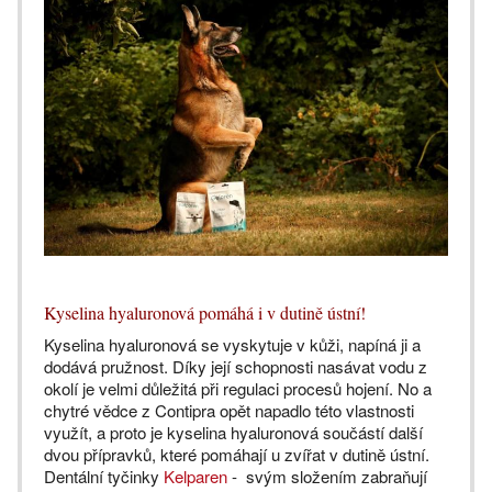
Kyselina hyaluronová pomáhá i v dutině ústní!
Kyselina hyaluronová se vyskytuje v kůži, napíná ji a
dodává pružnost. Díky její schopnosti nasávat vodu z
okolí je velmi důležitá při regulaci procesů hojení. No a
chytré vědce z Contipra opět napadlo této vlastnosti
využít, a proto je kyselina hyaluronová součástí další
dvou přípravků, které pomáhají u zvířat v dutině ústní.
Dentální tyčinky
Kelparen
- svým složením zabraňují