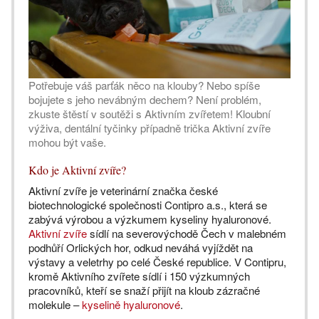
Potřebuje váš parťák něco na klouby? Nebo spíše
bojujete s jeho nevábným dechem? Není problém,
zkuste štěstí v soutěži s Aktivním zvířetem! Kloubní
výživa, dentální tyčinky případně trička Aktivní zvíře
mohou být vaše.
Kdo je Aktivní zvíře?
Aktivní zvíře je veterinární značka české
biotechnologické společnosti Contipro a.s., která se
zabývá výrobou a výzkumem kyseliny hyaluronové.
Aktivní zvíře
sídlí na severovýchodě Čech v malebném
podhůří Orlických hor, odkud neváhá vyjíždět na
výstavy a veletrhy po celé České republice. V Contipru,
kromě Aktivního zvířete sídlí i 150 výzkumných
pracovníků, kteří se snaží přijít na kloub zázračné
molekule –
kyselině hyaluronové
.