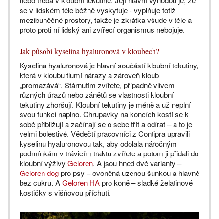
nebo třeba v kloubní tekutině. Její hlavní výhodou je, že
se v lidském těle běžně vyskytuje - vyplňuje totiž
mezibuněčné prostory, takže je zkrátka všude v těle a
proto proti ní lidský ani zvířecí organismus nebojuje.
Jak působí kyselina hyaluronová v kloubech?
Kyselina hyaluronová je hlavní součástí kloubní tekutiny,
která v kloubu tlumí nárazy a zároveň kloub
„promazává“. Stárnutím zvířete, případně vlivem
různých úrazů nebo zánětů se vlastnosti kloubní
tekutiny zhoršují. Kloubní tekutiny je méně a už neplní
svou funkci naplno. Chrupavky na koncích kostí se k
sobě přibližují a začínají se o sebe třít a odírat – a to je
velmi bolestivé. Vědečtí pracovníci z Contipra upravili
kyselinu hyaluronovou tak, aby odolala náročným
podmínkám v trávicím traktu zvířete a potom ji přidali do
kloubní výživy
Geloren
. A jsou hned dvě varianty –
Geloren dog
pro psy – ovoněná uzenou šunkou a hlavně
bez cukru. A
Geloren HA
pro koně – sladké želatinové
kostičky s višňovou příchutí.