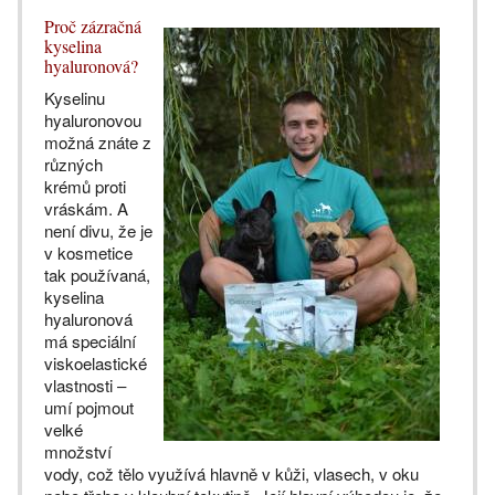
Proč zázračná
kyselina
hyaluronová?
Kyselinu
hyaluronovou
možná znáte z
různých
krémů proti
vráskám. A
není divu, že je
v kosmetice
tak používaná,
kyselina
hyaluronová
má speciální
viskoelastické
vlastnosti –
umí pojmout
velké
množství
vody, což tělo využívá hlavně v kůži, vlasech, v oku