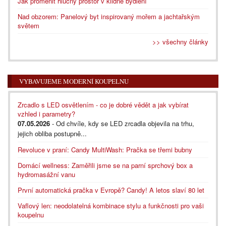
Jak proměnit hlučný prostor v klidné bydlení
Nad obzorem: Panelový byt inspirovaný mořem a jachtařským
světem
>> všechny články
VYBAVUJEME MODERNÍ KOUPELNU
Zrcadlo s LED osvětlením - co je dobré vědět a jak vybírat
vzhled i parametry?
07.05.2026
- Od chvíle, kdy se LED zrcadla objevila na trhu,
jejich obliba postupně...
Revoluce v praní: Candy MultiWash: Pračka se třemi bubny
Domácí wellness: Zaměřili jsme se na parní sprchový box a
hydromasážní vanu
První automatická pračka v Evropě? Candy! A letos slaví 80 let
Vaflový len: neodolatelná kombinace stylu a funkčnosti pro vaši
koupelnu