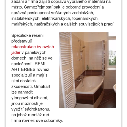
zadání a firma zajistí dopravu vybraného materiálu na
místo. Samozřejmostí pak je odborné provedení a
správná posloupnost veškerých zednických,
instalatérských, elektrikářských, topenářských,
malířských, natěračských a dalších souvisejících prací.
Specifické řešení
představují
rekonstrukce bytových
jader
v panelových
domech, na něž se ve
společnosti REMI
ART ERBES rovněž
specializují a mají s
nimi dostatek
zkušeností. Umakart
lze nahradit
ytongovými cihlami,
jinou možností je
využití sádrokartonu,
na jehož montáž má
firma rovněž své odborníky.