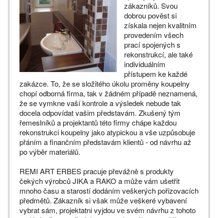
zákazníků. Svou
dobrou pověst si
získala nejen kvalitním
provedením všech
prací spojených s
rekonstrukcí, ale také
individuálním
přístupem ke každé
zakázce. To, že se složitého úkolu proměny koupelny
chopí odborná firma, tak v žádném případě neznamená,
že se vymkne vaší kontrole a výsledek nebude tak
docela odpovídat vašim představám. Zkušený tým
řemeslníků a projektantů této firmy chápe každou
rekonstrukci koupelny jako atypickou a vše uzpůsobuje
přáním a finančním představám klientů - od návrhu až
po výběr materiálů.
REMI ART ERBES pracuje převážně s produkty
čekých výrobců JIKA a RAKO a může vám ušetřit
mnoho času a starostí dodáním veškerých pořizovacích
předmětů. Zákazník si však může veškeré vybavení
vybrat sám, projektatni vyjdou ve svém návrhu z tohoto