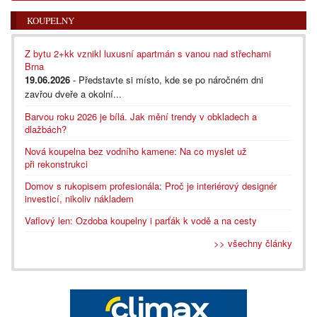
KOUPELNY
Z bytu 2+kk vznikl luxusní apartmán s vanou nad střechami
Brna
19.06.2026
- Představte si místo, kde se po náročném dni
zavřou dveře a okolní...
Barvou roku 2026 je bílá. Jak mění trendy v obkladech a
dlažbách?
Nová koupelna bez vodního kamene: Na co myslet už
při rekonstrukci
Domov s rukopisem profesionála: Proč je interiérový designér
investicí, nikoliv nákladem
Vaflový len: Ozdoba koupelny i parťák k vodě a na cesty
>> všechny články