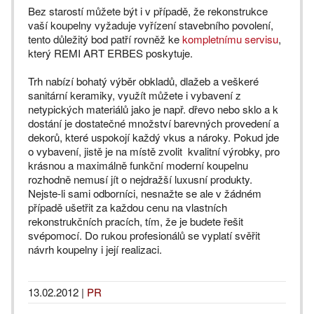
Bez starostí můžete být i v případě, že rekonstrukce
vaší koupelny vyžaduje vyřízení stavebního povolení,
tento důležitý bod patří rovněž ke
kompletnímu servisu
,
který REMI ART ERBES poskytuje.
Trh nabízí bohatý výběr obkladů, dlažeb a veškeré
sanitární keramiky, využít můžete i vybavení z
netypických materiálů jako je např. dřevo nebo sklo a k
dostání je dostatečné množství barevných provedení a
dekorů, které uspokojí každý vkus a nároky. Pokud jde
o vybavení, jistě je na místě zvolit kvalitní výrobky, pro
krásnou a maximálně funkční moderní koupelnu
rozhodně nemusí jít o nejdražší luxusní produkty.
Nejste-li sami odborníci, nesnažte se ale v žádném
případě ušetřit za každou cenu na vlastních
rekonstrukčních pracích, tím, že je budete řešit
svépomocí. Do rukou profesionálů se vyplatí svěřit
návrh koupelny i její realizaci.
13.02.2012
|
PR