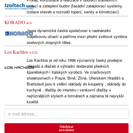
izolací a zateplení budov (fasádní zateplovací systémy,
izolace staveb a rozvodů topení, sanity a klimatizací)
KORADO a.s.
Jsme dynamická česká společnost s nadnárodní
majetkovou účastí a patříme mezi přední světové výrobce
ocelových otopných těles.
Los Kachlos s.r.o.
Los Kachlos je od roku 1996 významný český prodejce
obkladů a dlažeb a výhradní dodavatel předních
španělských i italských výrobců. Ve značkových
showroomech v Praze, Brně, Zlíně, Uherském Hradišti a
Bratislavě jsou k vidění obklady do koupelny , obklady do
kuchyně , dlažby do interiéru i venkovní dlažby v
nejrůznějších stylech a formátech a zejména té nejvyšší
kvalitě.
Odebírat
newsletter