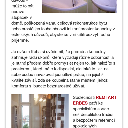
může to být
oprava
stupaček v
domě, poškozená vana, celková rekonstrukce bytu
nebo prostě jen touha obnovit intimní prostor koupelny z
estetických důvodů, abyste se v ní cítili bezvýhradně
příjemně.
Je ovšem třeba si uvědomit, že proměna koupelny
zahrnuje řadu úkonů, které vyžadují různé odbornosti a
je nutné předem dobře promyslet nejen to, jak naložíte s
prostorem, který máte k dispozici, ale také to, jak na
sebe budou navazovat jednotlivé práce, na jejichž
kvalitě závisí, zda se koupelna stane místem, jehož
komfortu si budete bezstarostně užívat.
Společnosti
REMI ART
ERBES
patří ke
specialistům s více
než desetiletou tradicí
a bezpočtem referencí
spokojených