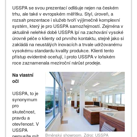
USSPA se svou prezentací odlišuje nejen na českém
trhu, ale také v evropském měřítku. Styl, úroveň, a
rozsah prezentace i služeb tvoří výjimečně komplexní
systém, který je pro USSPA samozřejmostí. Zejména v
aktuálně nelehké době USSPA lpí na zachování vysoké
úrovně péče o klienty od prvního kontaktu, stejně jako si
zakládá na neustálých inovacích a trvale udržovanému
vysokému standardu kvality produkce. Klienti tento
přístup evidentně oceňují, i proto USSPA v loňském
roce zaznamenala meziroční nárůst prodeje.
Na vlastní
oči
USSPA, to je
synonymum
pro
skutečnost,
pravdu a
otevřenost. V
USSPA
Brněnský showroom. Zdroj: USSPA
nemusíte mít