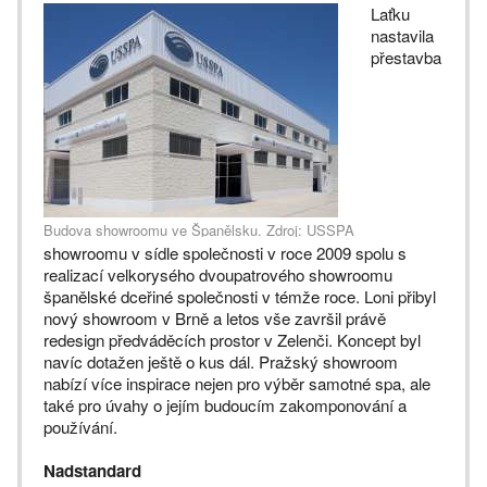
Laťku
nastavila
přestavba
Budova showroomu ve Španělsku. Zdroj: USSPA
showroomu v sídle společnosti v roce 2009 spolu s
realizací velkorysého dvoupatrového showroomu
španělské dceřiné společnosti v témže roce. Loni přibyl
nový showroom v Brně a letos vše završil právě
redesign předváděcích prostor v Zelenči. Koncept byl
navíc dotažen ještě o kus dál. Pražský showroom
nabízí více inspirace nejen pro výběr samotné spa, ale
také pro úvahy o jejím budoucím zakomponování a
používání.
Nadstandard