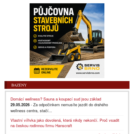
BAZÉNY
Domácí wellness? Sauna a koupací sud jsou základ
29.05.2026
- Za odpočinkem nemusíte jezdit do drahého
wellness centra, stačí...
Vlastní vířivka jako dovolená, která nikdy nekončí. Proč vsadit
na českou rodinnou firmu Hanscraft