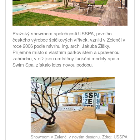
Pražský showroom společnosti USSPA, prvního
českého výrobce špičkových vířivek, vznikl v Zelenči v
roce 2006 podle návrhu Ing. arch. Jakuba Žišky.
Příjemné místo s vlastním parkovištěm a upravenou
zahradou, v níž jsou umístěny funkční modely spa a
Swim Spa, získalo letos novou podobu.
Showroom v Zelenči v novém designu. Zdroj: USSPA