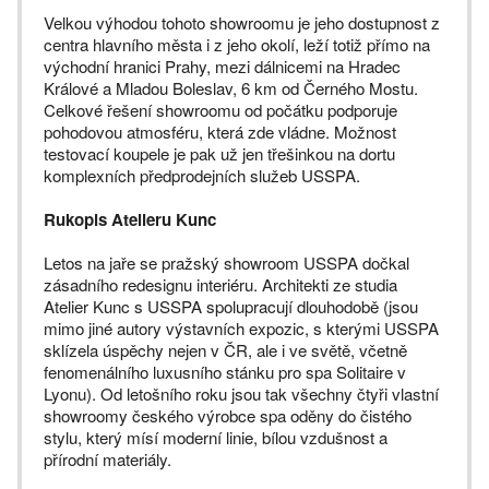
Velkou výhodou tohoto showroomu je jeho dostupnost z
centra hlavního města i z jeho okolí, leží totiž přímo na
východní hranici Prahy, mezi dálnicemi na Hradec
Králové a Mladou Boleslav, 6 km od Černého Mostu.
Celkové řešení showroomu od počátku podporuje
pohodovou atmosféru, která zde vládne. Možnost
testovací koupele je pak už jen třešinkou na dortu
komplexních předprodejních služeb USSPA.
Rukopis Atelieru Kunc
Letos na jaře se pražský showroom USSPA dočkal
zásadního redesignu interiéru. Architekti ze studia
Atelier Kunc s USSPA spolupracují dlouhodobě (jsou
mimo jiné autory výstavních expozic, s kterými USSPA
sklízela úspěchy nejen v ČR, ale i ve světě, včetně
fenomenálního luxusního stánku pro spa Solitaire v
Lyonu). Od letošního roku jsou tak všechny čtyři vlastní
showroomy českého výrobce spa oděny do čistého
stylu, který mísí moderní linie, bílou vzdušnost a
přírodní materiály.