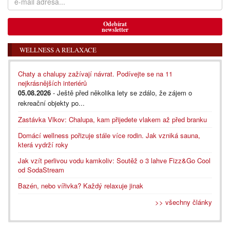
Odebírat
newsletter
WELLNESS A RELAXACE
Chaty a chalupy zažívají návrat. Podívejte se na 11
nejkrásnějších interiérů
05.08.2026
- Ještě před několika lety se zdálo, že zájem o
rekreační objekty po...
Zastávka Vlkov: Chalupa, kam přijedete vlakem až před branku
Domácí wellness pořizuje stále více rodin. Jak vzniká sauna,
která vydrží roky
Jak vzít perlivou vodu kamkoliv: Soutěž o 3 lahve Fizz&Go Cool
od SodaStream
Bazén, nebo vířivka? Každý relaxuje jinak
>> všechny články