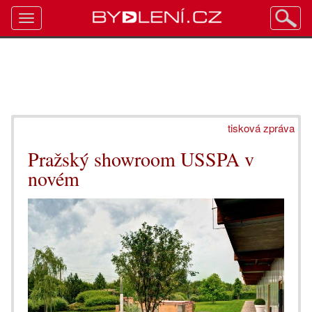
Toggle
navigation
tisková zpráva
Pražský showroom USSPA v
novém