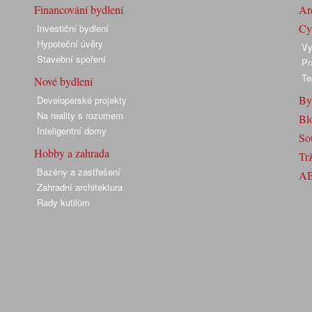
Financování bydlení
Arc
Cyk
Investiční bydlení
Hypoteční úvěry
Vy
Stavební spoření
Pr
Te
Nové bydlení
By
Developerské projekty
Na reality s rozumem
Bl
Inteligentní domy
So
Hobby a zahrada
Trž
Bazény a zastřešení
A
Zahradní architektura
Rady kutilům