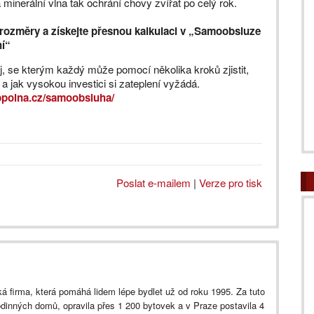
minerální vlna tak ochrání chovy zvířat po celý rok.
 rozměry a získejte přesnou kalkulaci v „Samoobsluze
ní“
, se kterým každý může pomocí několika kroků zjistit,
t a jak vysokou investici si zateplení vyžádá.
ppolna.cz/samoobsluha/
Poslat e-mailem
|
Verze pro tisk
á firma, která pomáhá lidem lépe bydlet už od roku 1995. Za tuto
rodinných domů, opravila přes 1 200 bytovek a v Praze postavila 4