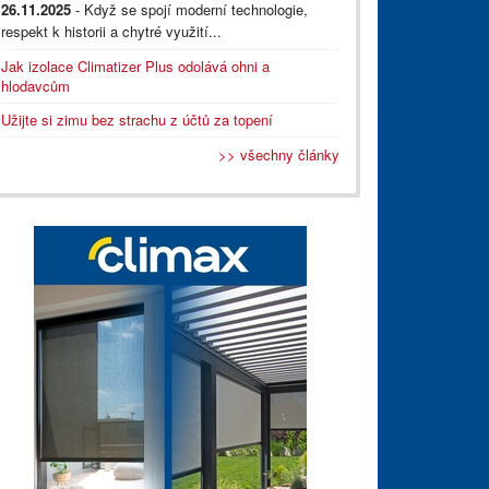
26.11.2025
- Když se spojí moderní technologie,
respekt k historii a chytré využití...
Jak izolace Climatizer Plus odolává ohni a
hlodavcům
Užijte si zimu bez strachu z účtů za topení
>> všechny články