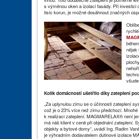
s výměnou oken a izolací fasády. Při investici 
tisíc korun, je možné dosáhnout značných úspor
Oblíbe
rychlé
MAG
během 
nějak
izolac
plochy
nehořl
techno
všude 
Kolik domácností ušetřilo díky zateplení po
„Za uplynulou zimu se o účinnosti zateplen
což je o 23% více než zimu předchozí. Mnohé
k realizaci zateplení. MAGMARELAX® není jen d
má náš klient v ceně při objednání zateplení. 
objekty a bytové domy“, uvádí Ing. Radim Vaně
je výhradním dodavatelem dutinové izolac