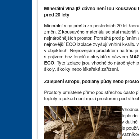
Minerální vlna již dávno není tou kousavou 
před 20 lety
Minerální vlna prošla za posledních 20 let řad
změn. Z kousavého materiálu se stal materiál
nejnáročnějších prostor. Pomáhá proti plísním 
nejnovější ECO izolace zvyšují vnitřní kvalitu
v objektech. Nejnovějším produktem na trhu je č
s pojivem bez fenolů a akrylátů s názvem
MA
ECO
. Tyto izolace jsou vhodné do náročných p
školy, školky nebo lékařská zařízení.
Zateplení stropu, podlahy půdy nebo prosto
Prostory umístěné přímo pod střechou často př
teploty a pokud není mezi prostorem pod střech
Vhodnou 
tepla do
v dutině
je použí
vazníkov