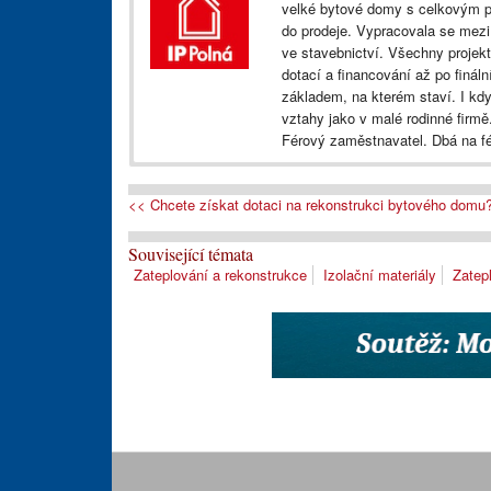
velké bytové domy s celkovým poč
do prodeje. Vypracovala se mezi lí
ve stavebnictví. Všechny projekty 
dotací a financování až po finální
základem, na kterém staví. I když
vztahy jako v malé rodinné firme
Férový zaměstnavatel. Dbá na f
<< Chcete získat dotaci na rekonstrukci bytového domu
Související témata
Zateplování a rekonstrukce
Izolační materiály
Zatep