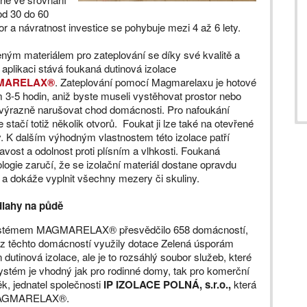
od 30 do 60
 a návratnost investice se pohybuje mezi 4 až 6 lety.
ným materiálem pro zateplování se díky své kvalitě a
 aplikaci stává foukaná dutinová izolace
MARELAX®
. Zateplování pomocí Magmarelaxu je hotové
3-5 hodin, aniž byste museli vystěhovat prostor nebo
 výrazně narušovat chod domácnosti. Pro nafoukání
e stačí totiž několik otvorů. Foukat ji lze také na otevřené
. K dalším výhodným vlastnostem této izolace patří
avost a odolnost proti plísním a vlhkosti. Foukaná
logie zaručí, že se izolační materiál dostane opravdu
a dokáže vyplnit všechny mezery či skuliny.
dlahy na půdě
í systémem MAGMARELAX® přesvědčilo 658 domácností,
 z těchto domácností využily dotace Zelená úsporám
utinová izolace, ale je to rozsáhlý soubor služeb, které
Systém je vhodný jak pro rodinné domy, tak pro komerční
k, jednatel společnosti
IP IZOLACE POLNÁ, s.r.o.,
která
e MAGMARELAX®.