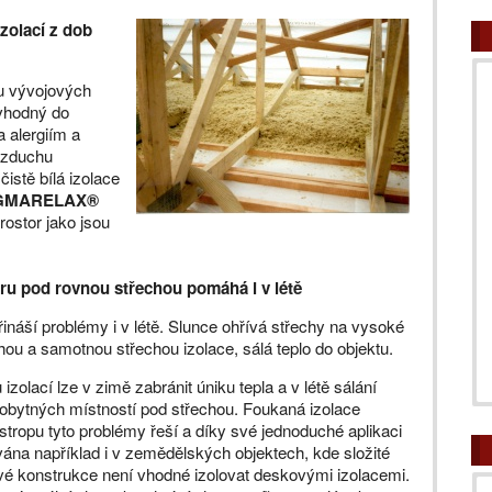
izolací z dob
ou vývojových
 vhodný do
a alergiím a
 vzduchu
istě bílá izolace
GMARELAX®
rostor jako jsou
ru pod rovnou střechou pomáhá i v létě
ináší problémy i v létě. Slunce ohřívá střechy na vysoké
ou a samotnou střechou izolace, sálá teplo do objektu.
izolací lze v zimě zabránit úniku tepla a v létě sálání
 obytných místností pod střechou. Foukaná izolace
 stropu tyto problémy řeší a díky své jednoduché aplikaci
vána například i v zemědělských objektech, kde složité
é konstrukce není vhodné izolovat deskovými izolacemi.