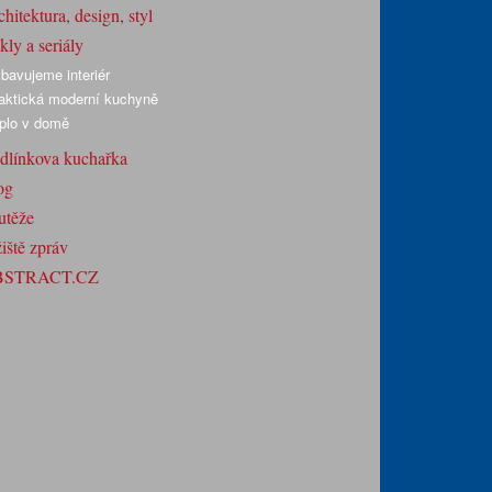
hitektura, design, styl
ly a seriály
bavujeme interiér
aktická moderní kuchyně
plo v domě
dlínkova kuchařka
og
utěže
iště zpráv
BSTRACT.CZ