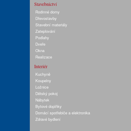
Stavebnictví
Rodinné domy
Dřevostavby
Stavební materiály
Zateplování
Podlahy
Dveře
Okna
Realizace
Interiér
Kuchyně
Koupelny
Ložnice
Dětský pokoj
Nábytek
Bytové doplňky
Domácí spotřebiče a elektronika
Zdravé bydlení