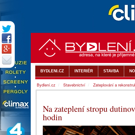
BYDLENI.CZ
INTERIÉR
STAVBA
NO
Bydlení.cz
Stavebnictví
Zateplování a rekonstr
Na zateplení stropu dutinov
hodin