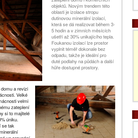
objektů. Novým trendem této
oblasti je izolace stropu
dutinovou minerální izolací,
která se dá realizovat během 3-
5 hodin a v zimních měsících
ušetří až 30% unikajícího tepla.
Foukanou izolací lze prostor
vyplnit téměř dokonale bez
odpadu, takže je ideální pro
duté podlahy na půdách a další
hůře dostupné prostory.
 domu a revizi
cnosti. Velké
mácnosti velmi
nému zateplení
 si to majitelé
0% úniku.
 se tak
minerální
vné ve srovnání