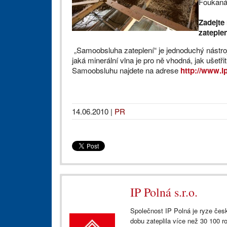
Foukaná 
Zadejte
zateple
„Samoobsluha zateplení“ je jednoduchý nástroj
jaká minerální vlna je pro ně vhodná, jak ušetři
Samoobsluhu najdete na adrese
http://www.i
14.06.2010
|
PR
IP Polná s.r.o.
Společnost IP Polná je ryze česk
dobu zateplila více než 30 100 