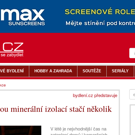
VÉ BYDLENÍ
HOBBY A ZAHRADA
SOUTĚŽE
SERIÁLY
ukce
bydlení.cz představuje
ou minerální izolací stačí několik
V létě je nejvhodnější čas na
zateplení domů i komerčních