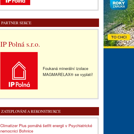
PARTNER SEKCE
IP Polná s.r.o.
Foukaná minerální izolace
MAGMARELAX® se vyplatí!
ZATEPLOVÁNÍ A REKONSTRUKCE
Climatizer Plus pomáhá šetřit energii v Psychiatrické
nemocnici Bohnice