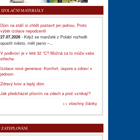
IZOLAČNÍ MATERIÁLY
Dům na stáří si chtěli postavit jen jednou. Proto
výběr izolace nepodcenili
27.07.2026
- Když se manželé z Polabí rozhodli
opustit město, měli jasno –...
V podkroví je v létě 32 °C? Možná za to může vaše
střecha
Izolace nové generace: Komfort, úspora a zdraví v
jednom
Zdravý krov a teplý dům
Jak předcházet plísním na zdech a proč vznikají?
>> všechny články
ZATEPLOVÁNÍ