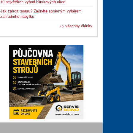
10 největších výhod hliníkových oken
Jak zařídit terasu? Začněte správným výběrem
zahradního nábytku
>> všechny články