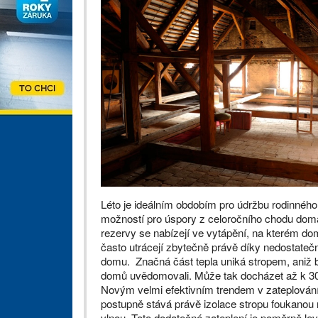
Léto je ideálním obdobím pro údržbu rodinného
možností pro úspory z celoročního chodu domá
rezervy se nabízejí ve vytápění, na kterém do
často utrácejí zbytečně právě díky nedostateč
domu. Značná část tepla uniká stropem, aniž by
domů uvědomovali. Může tak docházet až k 3
Novým velmi efektivním trendem v zateplování
postupně stává právě izolace stropu foukanou 
vlnou. Toto dodatečné zateplení je poměrně le