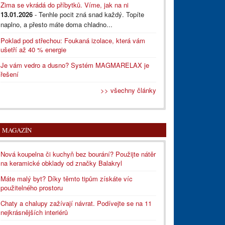
Zima se vkrádá do příbytků. Víme, jak na ni
13.01.2026
- Tenhle pocit zná snad každý. Topíte
naplno, a přesto máte doma chladno...
Poklad pod střechou: Foukaná izolace, která vám
ušetří až 40 % energie
Je vám vedro a dusno? Systém MAGMARELAX je
řešení
>> všechny články
MAGAZÍN
Nová koupelna či kuchyň bez bourání? Použijte nátěr
na keramické obklady od značky Balakryl
Máte malý byt? Díky těmto tipům získáte víc
použitelného prostoru
Chaty a chalupy zažívají návrat. Podívejte se na 11
nejkrásnějších interiérů