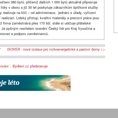
tem 380 bytů, přičemž dalších 1 000 bytů aktuálně připravuje
dry v oboru a již 30 let poskytuje zákazníkům špičkové služby
realizuje na klíč – od administrace, jednání s úřady, vyřízení
 realizaci. Lidský přístup, kvalitní materiály a precizní práce jsou
 firma zaměstnává přes 170 lidí, stále si udržuje přátelské
̌. Je pyšným nositelem ocenění Český lídr pro Kraj Vysočina a
érovost a podporu zaměstnanců.
?
ISOVER - nové izolace pro nízkoenergetické a pasivní domy >>
lování
Bydlení.cz představuje