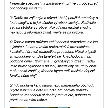
Preferujte specialisty a zastoupení, přímé výrobce před
obchodníky se vším.
3/ Dobře se zajímejte o původ zboží, použité materiály a
technologii a o to jak dlouho výrobce existuje. Podívejte
se i na stránky výrobce. Pokud není možné snadno
některou z informací zjistit, mějte se na pozoru.
4/ Teprve potom můžete začít cenově srovnávat, ale jen
s jistotou, že srovnáváte prokazatelně srovnatelnou
kvalitativní úroveň materiálů a provedení. Nikoli originál
a napodobeninu. Dostanete-li se k rozhodování při
podobné ceně , (zejména u granitových dřezů), raději
volte přímé výrobce s historií, specialisty na určitý obor
a německé značky, třebaže byste měli malinko doplatit.
Kvalita něco stojí.
5/ I do kuchyňského studia nebo kamenného obchodu
přijďte poučeni a řiďte se výše zmíněnými pravidly.
Konečné rozhodnutí si dobře promyslete, neberte to
první, co se vám nabízí.