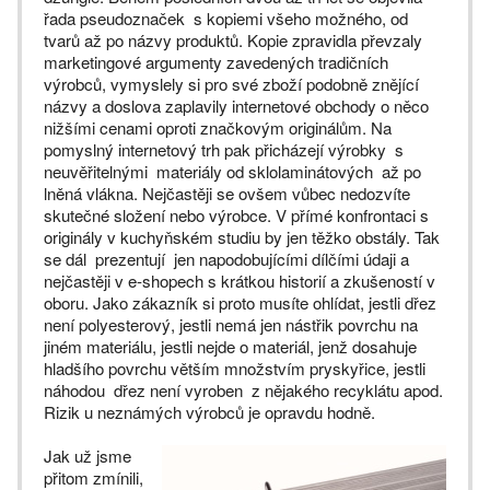
řada pseudoznaček s kopiemi všeho možného, od
tvarů až po názvy produktů. Kopie zpravidla převzaly
marketingové argumenty zavedených tradičních
výrobců, vymyslely si pro své zboží podobně znějící
názvy a doslova zaplavily internetové obchody o něco
nižšími cenami oproti značkovým originálům. Na
pomyslný internetový trh pak přicházejí výrobky s
neuvěřitelnými materiály od sklolaminátových až po
lněná vlákna. Nejčastěji se ovšem vůbec nedozvíte
skutečné složení nebo výrobce. V přímé konfrontaci s
originály v kuchyňském studiu by jen těžko obstály. Tak
se dál prezentují jen napodobujícími dílčími údaji a
nejčastěji v e-shopech s krátkou historií a zkušeností v
oboru. Jako zákazník si proto musíte ohlídat, jestli dřez
není polyesterový, jestli nemá jen nástřik povrchu na
jiném materiálu, jestli nejde o materiál, jenž dosahuje
hladšího povrchu větším množstvím pryskyřice, jestli
náhodou dřez není vyroben z nějakého recyklátu apod.
Rizik u neznámých výrobců je opravdu hodně.
Jak už jsme
přitom zmínili,