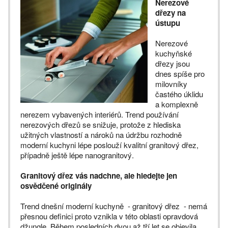
Nerezové
dřezy na
ústupu
Nerezové
kuchyňské
dřezy jsou
dnes spíše pro
milovníky
častého úklidu
a komplexně
nerezem vybavených interiérů. Trend používání
nerezových dřezů se snižuje, protože z hlediska
užitných vlastností a nároků na údržbu rozhodně
moderní kuchyni lépe poslouží kvalitní granitový dřez,
případně ještě lépe nanogranitový.
Granitový dřez vás nadchne, ale hledejte jen
osvědčené originály
Trend dnešní moderní kuchyně - granitový dřez - nemá
přesnou definici proto vznikla v této oblasti opravdová
džungle. Během posledních dvou až tří let se objevila