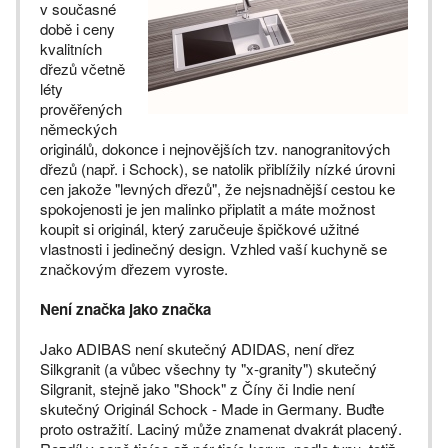
v současné
době i ceny
kvalitních
dřezů včetně
léty
prověřených
německých
originálů, dokonce i nejnovějších tzv. nanogranitových
dřezů (např. i Schock), se natolik přiblížily nízké úrovni
cen jakože "levných dřezů", že nejsnadnější cestou ke
spokojenosti je jen malinko připlatit a máte možnost
koupit si originál, který zaručeuje špičkové užitné
vlastnosti i jedinečný design. Vzhled vaší kuchyně se
značkovým dřezem vyroste.
Není značka jako značka
Jako ADIBAS není skutečný ADIDAS, není dřez
Silkgranit (a vůbec všechny ty "x-granity") skutečný
Silgranit, stejně jako "Shock" z Číny či Indie není
skutečný Originál Schock - Made in Germany. Buďte
proto ostražití. Laciný může znamenat dvakrát placený.