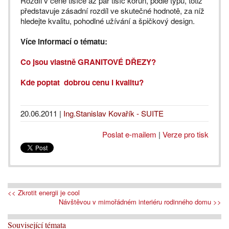
Rozdíl v ceně tisíce až pár tisíc korun, podle typu, totiž
představuje zásadní rozdíl ve skutečné hodnotě, za níž
hledejte kvalitu, pohodlné užívání a špičkový design.
Více informací o tématu:
Co jsou vlastně GRANITOVÉ DŘEZY?
Kde poptat dobrou cenu i kvalitu?
20.06.2011
|
Ing.Stanislav Kovařík - SUITE
Poslat e-mailem
|
Verze pro tisk
<< Zkrotit energii je cool
Návštěvou v mimořádném interiéru rodinného domu >>
Související témata