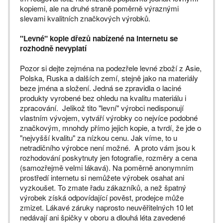
kopiemi, ale na druhé straně poměrně výraznými
slevami kvalitních značkových výrobků.
"Levné" kopie dřezů nabízené na internetu se
rozhodně nevyplatí
Pozor si dejte zejména na podezřele levné zboží z Asie,
Polska, Ruska a dalších zemí, stejně jako na materiály
beze jména a složení. Jedná se zpravidla o laciné
produkty vyrobené bez ohledu na kvalitu materiálu i
zpracování. Jelikož tito "levní" výrobci nedisponují
vlastním vývojem, vytváří výrobky co nejvíce podobné
značkovým, mnohdy přímo jejich kopie, a tvrdí, že jde o
"nejvyšší kvalitu" za nízkou cenu. Jak víme, to u
netradičního výrobce není možné. A proto vám jsou k
rozhodování poskytnuty jen fotografie, rozměry a cena
(samozřejmě velmi lákavá). Na poměrně anonymním
prostředí internetu si nemůžete výrobek osahat ani
vyzkoušet. To zmate řadu zákazníků, a než špatný
výrobek získá odpovídající pověst, prodejce může
zmizet. Lákavé záruky naprosto neuvěřitelných 10 let
nedávají ani špičky v oboru a dlouhá léta zavedené