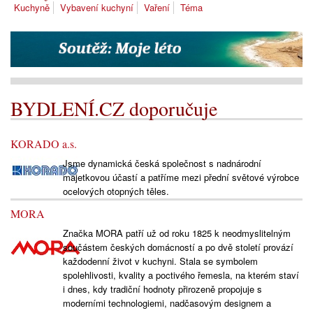
Kuchyně
Vybavení kuchyní
Vaření
Téma
BYDLENÍ.CZ doporučuje
KORADO a.s.
Jsme dynamická česká společnost s nadnárodní
majetkovou účastí a patříme mezi přední světové výrobce
ocelových otopných těles.
MORA
Značka MORA patří už od roku 1825 k neodmyslitelným
součástem českých domácností a po dvě století provází
každodenní život v kuchyni. Stala se symbolem
spolehlivosti, kvality a poctivého řemesla, na kterém staví
i dnes, kdy tradiční hodnoty přirozeně propojuje s
moderními technologiemi, nadčasovým designem a