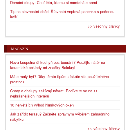
Domácí sirupy: Chuť léta, kterou si namícháte sami
Tip na slavnostní oběd: Šťavnatá vepřová panenka s pečenou
kaší
>> všechny články
MAGAZÍN
Nová koupelna či kuchyň bez bourání? Použijte nátěr na
keramické obklady od značky Balakryl
Máte malý byt? Díky těmto tipům získáte víc použitelného
prostoru
Chaty a chalupy zažívají návrat. Podívejte se na 11
nejkrásnějších interiérů
10 největších výhod hliníkových oken
Jak zařídit terasu? Začněte správným výběrem zahradního
nábytku
>> všechny články