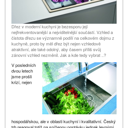
Dřez v moderní kuchyni je bezesporu její
nejfrekventovanější a nejviditelnější součástí. Vzhled a
čistota dřezu se významně podílí na celkovém dojmu z
kuchyně, proto by měl dřez být nejen vzhledově
atraktivní, ale také odolný, aby časem příliš svůj
zánovní vzhled nezměnil. Jak a kde tedy vybrat ..?
V posledních
dvou letech
jsme prošli
krizí, nejen
hospodářskou, ale v oblasti kuchyní i kvalitativní. Český
trh reagoval totiž na sníženou poptávku jednak levnými