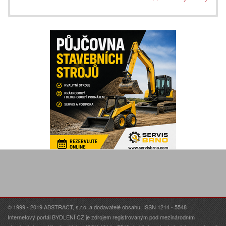
© 1999 - 2019 ABSTRACT, s.r.o. a dodavatelé obsahu. ISSN 1214 - 5548
Internetový portál BYDLENÍ.CZ je zdrojem registrovaným pod mezinárodním