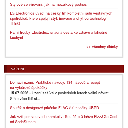
Stylové servírování: jak na mozaikový podnos
LG Electronics uvádí na český trh kompletní řadu vestavných
spotřebičů, které spojují styl, inovace a chytrou technologii
ThinQ
Parní trouby Electrolux: snadná cesta ke zdravé a lahodné
kuchyni
>> všechny články
VAŘENÍ
Domácí uzení: Praktické návody, 134 návodů a recept
na výběrové špekáčky
15.07.2026
- Uzení zažívá v posledních letech velký návrat.
Stále více lidí si...
Soutěž o designové prkénko FLAG 2.0 značky UBRD
Jak vzít perlivou vodu kamkoliv: Soutěž o 3 lahve Fizz&Go Cool
od SodaStream