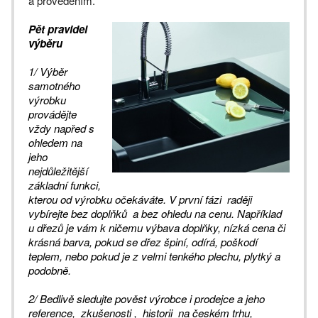
a provedením.
Pět pravidel
výběru
1/ Výběr
samotného
výrobku
provádějte
vždy napřed s
ohledem na
jeho
nejdůležitější
základní funkci,
kterou od výrobku očekáváte. V první fázi raději
vybírejte bez doplňků a bez ohledu na cenu. Například
u dřezů je vám k ničemu výbava doplňky, nízká cena či
krásná barva, pokud se dřez špiní, odírá, poškodí
teplem, nebo pokud je z velmi tenkého plechu, plytký a
podobně.
2/ Bedlivě sledujte pověst výrobce i prodejce a jeho
reference, zkušenosti , historii na českém trhu,