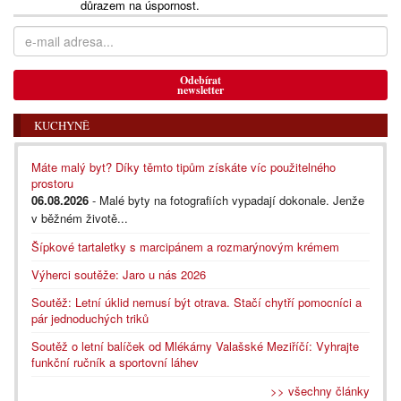
důrazem na úspornost.
Odebírat
newsletter
KUCHYNĚ
Máte malý byt? Díky těmto tipům získáte víc použitelného
prostoru
06.08.2026
- Malé byty na fotografiích vypadají dokonale. Jenže
v běžném životě...
Šípkové tartaletky s marcipánem a rozmarýnovým krémem
Výherci soutěže: Jaro u nás 2026
Soutěž: Letní úklid nemusí být otrava. Stačí chytří pomocníci a
pár jednoduchých triků
Soutěž o letní balíček od Mlékárny Valašské Meziříčí: Vyhrajte
funkční ručník a sportovní láhev
>> všechny články