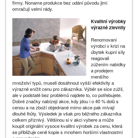
firmy. Noname produkce bez udání původu jimi
omračují velmi rády.
Kvalitní výrobky
výrazně zlevnily
Renomovaní
výrobci v krizi na
úbytek kupní síly
reagovali
zúžením nabídky
a prodejem
menšího
množství typů, museli dosáhnout vyšší efektivity a
výrazně snížit cenu pro zákazníka. Výběr se sice zúžil,
ale v podstatě bez problémů najdete to, co potřebujete.
Dobré značky nabízejí akce, kdy jdou i o 40 % dolů s
cenou a na zboží objednané mimo akce pak mívají
dlouhé lhůty. Výsledek je však pro běžného zákazníka
celkem příznivý. Většinou si v akci vybere a může
koupit originální vysoce kvalitní výrobek za cenu, která
se přibližuje ceně kopie s mnohem horšími vlastnostmi