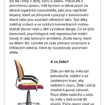
lze ale i stoly z dýhy, kovu či plastu. Pokud jde o
povrchovou úpravu, měli bychom si dávat pozor na
těkavá organická rozpouštědla, jako jsou například
terpeny, které se přirozeně vyskytují v borovicovém
dřevě nebo jsou součástí některých laků. Tyto látky
zatěžují vzduch a ve vyšších koncentracích mohou
dráždit sliznici nebo u dětí vyvolávat alergie. Co se týče
barevnosti, psychologové radí neposlouchat módní
trendy či rady bytových architektů. Zvolte barvy, které
se dětem líbí, vyhněte se však převaze výrazných a
křiklavých odstínů, které by rozptylovaly pozornost
dítěte.
A co židle?
Židle pro děti by měla být
jednoduchá, stabilní a se
zaoblenými tvary, aby
nedošlo k úrazu. Židle i stůl je
vhodné kupovat zároveň.
Ruce dítěte sedícího u stolu
by měly v lokti svírat 90
stupňů. Paže nesmí viset ve