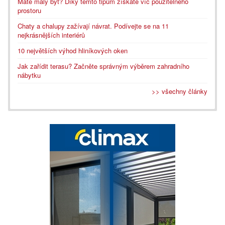
Máte malý byt? Díky těmto tipům získáte víc použitelného
prostoru
Chaty a chalupy zažívají návrat. Podívejte se na 11
nejkrásnějších interiérů
10 největších výhod hliníkových oken
Jak zařídit terasu? Začněte správným výběrem zahradního
nábytku
>> všechny články