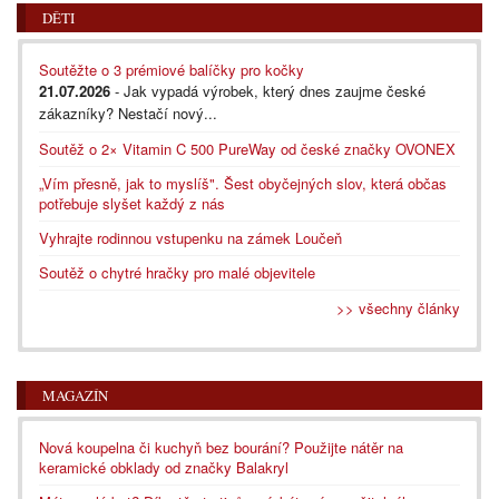
DĚTI
Soutěžte o 3 prémiové balíčky pro kočky
21.07.2026
- Jak vypadá výrobek, který dnes zaujme české
zákazníky? Nestačí nový...
Soutěž o 2× Vitamin C 500 PureWay od české značky OVONEX
„Vím přesně, jak to myslíš". Šest obyčejných slov, která občas
potřebuje slyšet každý z nás
Vyhrajte rodinnou vstupenku na zámek Loučeň
Soutěž o chytré hračky pro malé objevitele
>> všechny články
MAGAZÍN
Nová koupelna či kuchyň bez bourání? Použijte nátěr na
keramické obklady od značky Balakryl