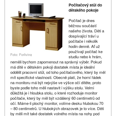
Počítačový stůl do
dětského pokoje
Počítač je dnes
běžnou součástí
našeho života. Děti a
dospívající tráví u
počítače i několik
hodin denně. Ať už
používají počítač ke
Foto: Forliving
studiu nebo k hrám,
neměli bychom zapomenout na správný výběr. Pokud
má dítě v dětském pokoji dostatek místa je ideální
oddělit pracovní stůl, od toho počítačového, který by měl
mít specifické vlastnosti. Obecně platí, že horní řádek
na monitoru má být nejvýše ve výšce očí dítěte, proto
byste podle toho měli nastavit i výšku stolu. Velmi
důležitá je i hloubka stolu, o které rozhoduje monitor
počítače, který by měl být vzdálený 60 centimetrů od
očí. Máme-li plochý monitor, volíme desku hlubokou 70
– 80 centimetrů. U hlubokých obrazovek je to více. Děti
by měli mít také dostatek volného místa na nohy pod