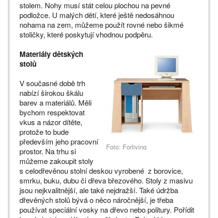
stolem. Nohy musí stát celou plochou na pevné
podložce. U malých dětí, které ještě nedosáhnou
nohama na zem, můžeme použít rovné nebo šikmé
stoličky, které poskytují vhodnou podpěru.
Materiály dětských
stolů
V současné době trh
nabízí širokou škálu
barev a materiálů. Měli
bychom respektovat
vkus a názor dítěte,
protože to bude
především jeho pracovní
Foto: Forliving
prostor. Na trhu si
můžeme zakoupit stoly
s celodřevěnou stolní deskou vyrobené z borovice,
smrku, buku, dubu či dřeva březového. Stoly z masivu
jsou nejkvalitnější, ale také nejdražší. Také údržba
dřevěných stolů bývá o něco náročnější, je třeba
používat speciální vosky na dřevo nebo politury. Pořídit