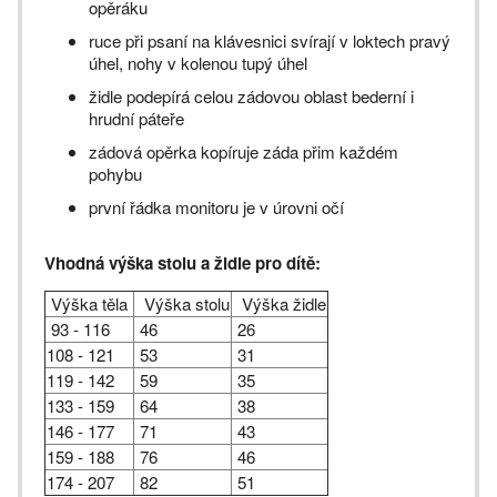
opěráku
ruce při psaní na klávesnici svírají v loktech pravý
úhel, nohy v kolenou tupý úhel
židle podepírá celou zádovou oblast bederní i
hrudní páteře
zádová opěrka kopíruje záda přim každém
pohybu
první řádka monitoru je v úrovni očí
Vhodná výška stolu a židle pro dítě:
Výška těla
Výška stolu
Výška židle
93 - 116
46
26
108 - 121
53
31
119 - 142
59
35
133 - 159
64
38
146 - 177
71
43
159 - 188
76
46
174 - 207
82
51