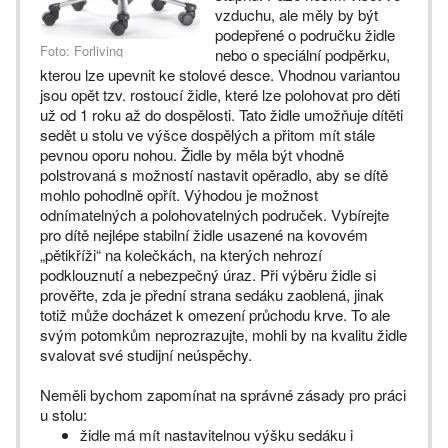
vzduchu, ale měly by být
podepřené o područku židle
Foto: Forliving
nebo o speciální podpěrku,
kterou lze upevnit ke stolové desce. Vhodnou variantou
jsou opět tzv. rostoucí židle, které lze polohovat pro děti
už od 1 roku až do dospělosti. Tato židle umožňuje dítěti
sedět u stolu ve výšce dospělých a přitom mít stále
pevnou oporu nohou. Židle by měla být vhodně
polstrovaná s možností nastavit opěradlo, aby se dítě
mohlo pohodlně opřít. Výhodou je možnost
odnímatelných a polohovatelných područek. Vybírejte
pro dítě nejlépe stabilní židle usazené na kovovém
„pětikříži“ na kolečkách, na kterých nehrozí
podklouznutí a nebezpečný úraz. Při výběru židle si
prověřte, zda je přední strana sedáku zaoblená, jinak
totiž může docházet k omezení průchodu krve. To ale
svým potomkům neprozrazujte, mohli by na kvalitu židle
svalovat své studijní neúspěchy.
Neměli bychom zapomínat na správné zásady pro práci
u stolu:
židle má mít nastavitelnou výšku sedáku i