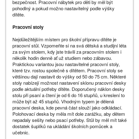
bezpečnost. Pracovní nábytek pro děti by měl být
pohodlný a pokud možno nastavitelný podle výšky
dítěte.
Pracovní stoly
Nejdůležitějším místem pro školní přípravu dítěte je
pracovní stůl. Vzpomeňte si na svá dětská a studijní léta
za svým stolem, kdy jste trávili za pracovním stolem i
několik hodin denně ať už studiem nebo zábavou.
Praktickou variantou jsou nastavitelné pracovní stoly,
které tzv. rostou společně s dítětem. Pracovní stoly se
většinou dají nastavit do výšky od 50 do 75 cm. Některé
stoly nabízejí možnost nastavení sklonu pracovní desky
podle aktuální potřeby dítěte. Doporučený náklon desky
stolu při psaní a čtení je od 6 do 16 stupňů, u kreslení to
může být až 45 stupňů. Vhodným typem je dělená
pracovní deska, kde pevná část slouží jako odkládací.
Polohovací deska by měla mít dole zarážku, aby dětem
nepadaly sešity nebo psací potřeby. Stůl by měl mít také
dostatek šuplíků na ukládání školních pomůcek a
učebnic.