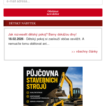
Odebírat
newsletter
DĚTSKÝ NÁBYTEK
Jak rozveselit dětský pokoj? Barvy dokážou divy!
18.02.2026
- Dětský pokoj si zaslouží občas osvěžit. A
nemusíte tomu obětovat ani...
>> všechny články