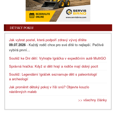
DĚTSKÝ POKOJ
Jak vybrat postel, která podpoří zdravý vývoj dítěte
09.07.2026
- Každý rodič chce pro své dítě to nejlepší. Pečlivě
vybírá první...
Soutěž ke Dni dětí: Vyhrajte Igráčka v expedičním autě MultiGO
Správná hračka: Když si děti hrají a rodiče mají dobrý pocit
Soutěž: Legendární Igráček seznamuje děti s paleontologií
a archeologií
Jak proměnit dětský pokoj v říši snů? Objevte kouzlo
nástěnných maleb
>> všechny články