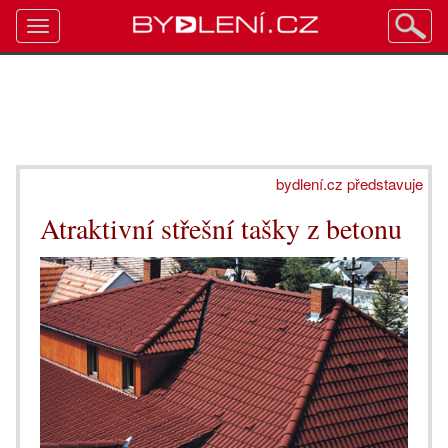
Toggle
navigation
bydlení.cz představuje
Atraktivní střešní tašky z betonu