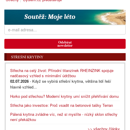
Odebírat
newsletter
STŘEŠNÍ KRYTINY
Střecha na celý život: Přírodní titanzinek RHEINZINK spojuje
nadčasový vzhled s minimální údržbou
02.07.2026
- Když se vybírá střešní krytina, většina lidí řeší
hlavně vzhled...
Horko pod střechou? Moderní krytiny umí snížit přehřívání domu
Střecha jako investice: Proč vsadit na betonové tašky Terran
Pálená krytina zvládne víc, než si myslíte - nízký sklon střechy
není překážkou
>> všechny články