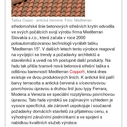
Taška Coppo - antická červená. Foto: Mediterran
středomořské linie betonových střešních krytin odvodila
ve svých počátcích svoji výrobu firma Mediterran
Slovakia s.r.o., která začala v roce 2000
poloautomatizovanou technologii vyrábět tašku
"Mediterran 15". V dalších letech tento výrobce reagoval
na vyvíjející se trendy a požadavky architektů a
stavebníků a uvedl na trh postupně další produkty. Na
řadu tak přišla tvarově nová betonová střešní taška s
odlišnou barevností Mediterran
Coppo®
, která dnes
existuje ve dvou produktových liních. K antické linii patří
barvy terracotta a antická červená s vícevrstvovou
povrchovou úpravou a druhou linií jsou typy Ferrara,
Modena a Venezia se speciální rozptýlenou povrchovou
úpravou. Tato řada výrobků se zajímavým vzhledem je
vysoce specifická, ale zároveň uspokojuje i současné
požadavky domácích stavitelů za přijatelnou cenu, s
výhodnými záručními podmínkami a ve spojení s
nabídkou kvalitních služeb výrobce.