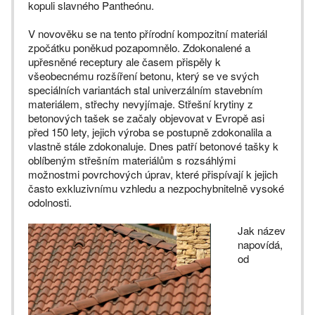
kopuli slavného Pantheónu.
V novověku se na tento přírodní kompozitní materiál
zpočátku poněkud pozapomnělo. Zdokonalené a
upřesněné receptury ale časem přispěly k
všeobecnému rozšíření betonu, který se ve svých
speciálních variantách stal univerzálním stavebním
materiálem, střechy nevyjímaje. Střešní krytiny z
betonových tašek se začaly objevovat v Evropě asi
před 150 lety, jejich výroba se postupně zdokonalila a
vlastně stále zdokonaluje. Dnes patří betonové tašky k
oblíbeným střešním materiálům s rozsáhlými
možnostmi povrchových úprav, které přispívají k jejich
často exkluzivnímu vzhledu a nezpochybnitelně vysoké
odolnosti.
Jak název
napovídá,
od