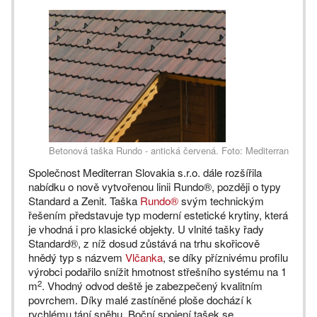
Betonová taška Rundo - antická červená. Foto: Mediterran
Společnost Mediterran Slovakia s.r.o. dále rozšířila
nabídku o nově vytvořenou linii Rundo®, později o typy
Standard a Zenit. Taška
Rundo®
svým technickým
řešením představuje typ moderní estetické krytiny, která
je vhodná i pro klasické objekty. U vlnité tašky řady
Standard®, z níž dosud zůstává na trhu skořicově
hnědý typ s názvem
Vlčanka
, se díky příznivému profilu
výrobci podařilo snížit hmotnost střešního systému na 1
2
m
. Vhodný odvod deště je zabezpečený kvalitním
povrchem. Díky malé zastíněné ploše dochází k
rychlému tání sněhu. Boční spojení tašek se