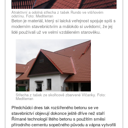
Atraktivní a odolná střecha z tašek Rundo ve višňovém
odstínu. Foto: Mediterran
Beton je materiál, který si laická veřejnost spojuje spíš s
moderním stavebnictvím a málokdo si uvědomí, že jej
lidé používali už ve velmi vzdáleném starověku.
Střecha z tašek ze skořicově zbarvené Vlčanky. Foto:
Mediterran
Předchůdci dnes tak rozšířeného betonu se ve
stavebnictví objevují dokonce ještě dříve než staří
Římané technologií litého betonu s použitím směsi
přírodního cementu sopečného původu a vápna vytvořili