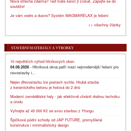
Nová střecha zdarma? Teď máte šanci ji získat. Zapojte se do
soutěže!
Je vám vedro a dusno? Systém MAGMARELAX je řešení
>> všechny články
STAVEBNÍ MATERIÁLY A VÝROBKY
10 největších výhod hliníkových oken
04.08.2026
- Hliníková okna patří mezi nejmodernější řešení pro
novostavby i...
Nejen dřevostavbu lze postavit rychle. Hrubá stavba
z keramického betonu je hotová do 2 dnů
Moderní zemědělské haly - jak efektivně chránit drahou techniku
a úrodu
Vyhrajte až 45 000 Kč se svou stavbou z Ytongu
Špičkové půdní schody od JAP FUTURE, promyšlená
konstrukce i minimalistický design