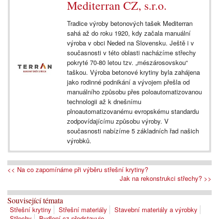
Mediterran CZ, s.r.o.
Tradice výroby betonových tašek Mediterran
sahá až do roku 1920, kdy začala manuální
výroba v obci Neded na Slovensku. Ještě i v
současnosti v této oblasti nacházíme střechy
pokryté 70-80 letou tzv. „mészárosovskou“
taškou. Výroba betonové krytiny byla zahájena
jako rodinné podnikání a vývojem přešla od
manuálního způsobu přes poloautomatizovanou
technologii až k dnešnímu
plnoautomatizovanému evropskému standardu
zodpovídajícímu způsobu výroby. V
současnosti nabízíme 5 základních řad našich
výrobků.
<< Na co zapomínáme při výběru střešní krytiny?
Jak na rekonstrukci střechy? >>
Související témata
Střešní krytiny
Střešní materiály
Stavební materiály a výrobky
Střechy
Bydlení.cz představuje