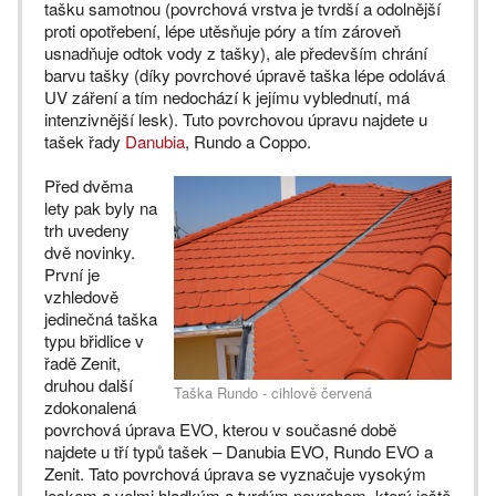
tašku samotnou (povrchová vrstva je tvrdší a odolnější
proti opotřebení, lépe utěsňuje póry a tím zároveň
usnadňuje odtok vody z tašky), ale především chrání
barvu tašky (díky povrchové úpravě taška lépe odolává
UV záření a tím nedochází k jejímu vyblednutí, má
intenzivnější lesk). Tuto povrchovou úpravu najdete u
tašek řady
Danubia
, Rundo a Coppo.
Před dvěma
lety pak byly na
trh uvedeny
dvě novinky.
První je
vzhledově
jedinečná taška
typu břidlice v
řadě Zenit,
druhou další
Taška Rundo - cihlově červená
zdokonalená
povrchová úprava EVO, kterou v současné době
najdete u tří typů tašek – Danubia EVO, Rundo EVO a
Zenit. Tato povrchová úprava se vyznačuje vysokým
leskem a velmi hladkým a tvrdým povrchem, který ještě