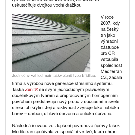
uskutečňuje dvojitou vodní drážkou.
V roce
2007, kdy
na český
trh jako
výhradní
zástupce
pro ČR
vstoupila
společnost
Mediterran
Jedinečný vzhled mají tašky Zenit typu Břidlice.
CZ, začala
firma s výrobou nové generace střešního systému.
Taška
Zenit®
se svým jednoduchým pravidelným
obdélníkovým tvarem a přepracovaným homogenním
povrchem představuje nový proud v současném světě
střešních krytin. Její atraktivnost zvyšuje také nabídka
barev – carbon, cihlově červená a antická červená.
Následná inovace ve zlepšení povrchové úpravy tašek
Mediterran spočívala ve speciální vrstvě, která chrání